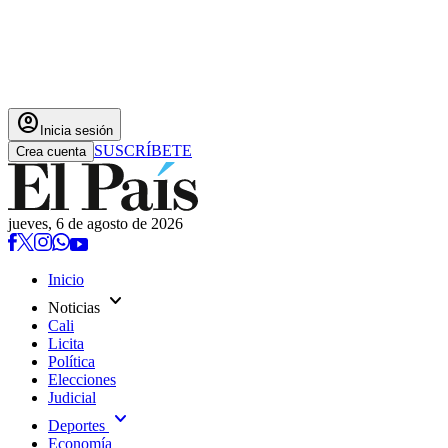
account_circle
Inicia sesión
SUSCRÍBETE
Crea cuenta
jueves, 6 de agosto de 2026
Inicio
expand_more
Noticias
Cali
Licita
Política
Elecciones
Judicial
expand_more
Deportes
Economía