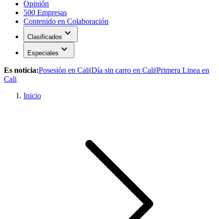
Opinión
500 Empresas
Contenido en Colaboración
expand_more
Clasificados
expand_more
Especiales
Es noticia:
Posesión en Cali
|
Día sin carro en Cali
|
Primera Linea en
Cali
Inicio