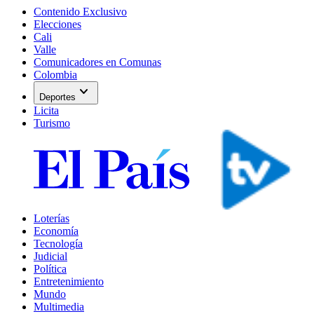
Contenido Exclusivo
Elecciones
Cali
Valle
Comunicadores en Comunas
Colombia
expand_more
Deportes
Licita
Turismo
Loterías
Economía
Tecnología
Judicial
Política
Entretenimiento
Mundo
Multimedia