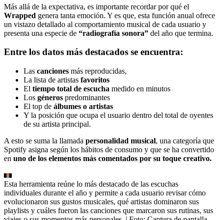
Más allá de la expectativa, es importante recordar por qué el
Wrapped
genera tanta emoción. Y es que, esta función anual ofrece
un vistazo detallado al comportamiento musical de cada usuario y
presenta una especie de
“radiografía sonora”
del año que termina.
Entre los datos más destacados se encuentra:
Las
canciones
más reproducidas,
La lista de artistas
favoritos
El
tiempo total de escucha
medido en minutos
Los
géneros
predominantes
El top de
álbumes o artistas
Y la posición que ocupa el usuario dentro del total de oyentes
de su artista principal.
A esto se suma la llamada
personalidad musical
, una categoría que
Spotify asigna según los hábitos de consumo y que se ha convertido
en
uno de los elementos más comentados por su toque creativo.
Esta herramienta reúne lo más destacado de las escuchas
individuales durante el año y permite a cada usuario revisar cómo
evolucionaron sus gustos musicales, qué artistas dominaron sus
playlists y cuáles fueron las canciones que marcaron sus rutinas, sus
viajes o sus momentos más personales.
| Foto:
Captura de pantalla