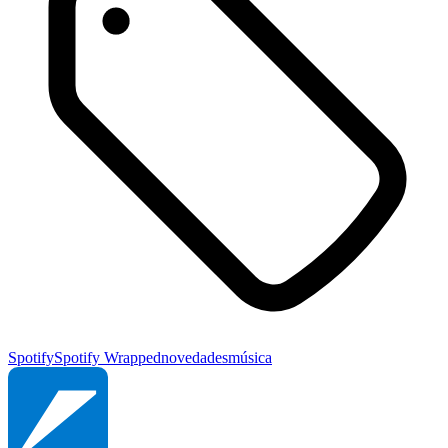
Spotify
Spotify Wrapped
novedades
música