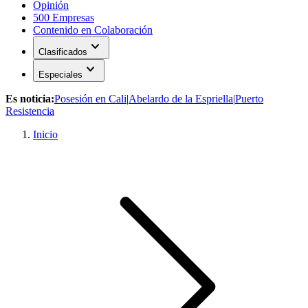
Opinión
500 Empresas
Contenido en Colaboración
expand_more
Clasificados
expand_more
Especiales
Es noticia:
Posesión en Cali
|
Abelardo de la Espriella
|
Puerto
Resistencia
Inicio