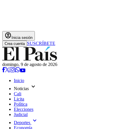
account_circle
Inicia sesión
SUSCRÍBETE
Crea cuenta
domingo, 9 de agosto de 2026
Inicio
expand_more
Noticias
Cali
Licita
Política
Elecciones
Judicial
expand_more
Deportes
Economía