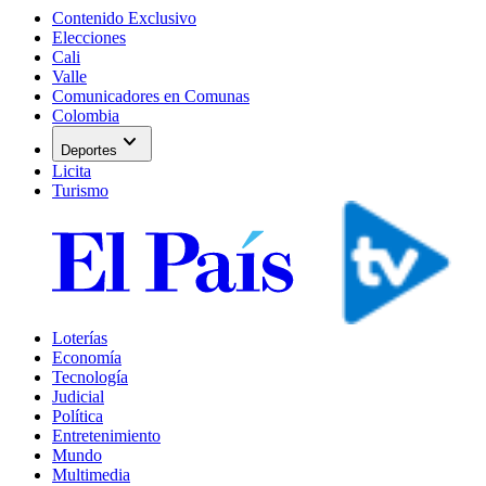
Contenido Exclusivo
Elecciones
Cali
Valle
Comunicadores en Comunas
Colombia
expand_more
Deportes
Licita
Turismo
Loterías
Economía
Tecnología
Judicial
Política
Entretenimiento
Mundo
Multimedia