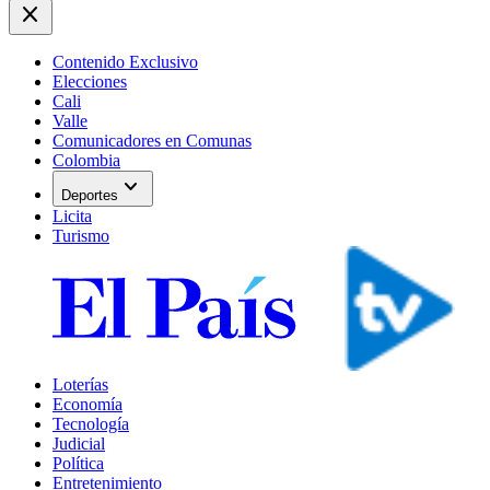
close
Contenido Exclusivo
Elecciones
Cali
Valle
Comunicadores en Comunas
Colombia
expand_more
Deportes
Licita
Turismo
Loterías
Economía
Tecnología
Judicial
Política
Entretenimiento