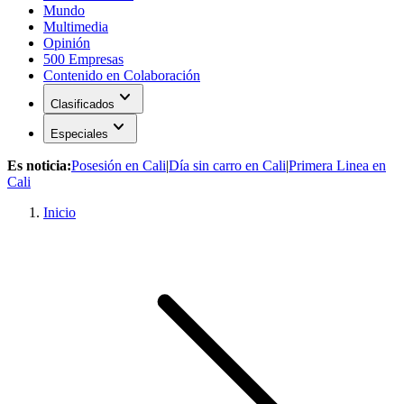
Mundo
Multimedia
Opinión
500 Empresas
Contenido en Colaboración
expand_more
Clasificados
expand_more
Especiales
Es noticia:
Posesión en Cali
|
Día sin carro en Cali
|
Primera Linea en
Cali
Inicio