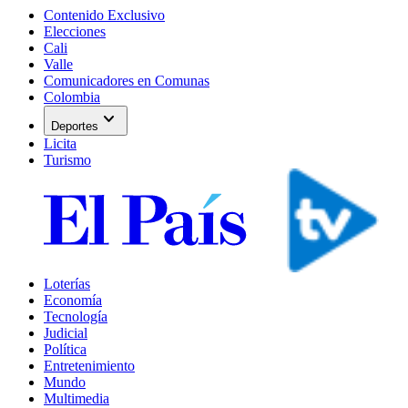
Contenido Exclusivo
Elecciones
Cali
Valle
Comunicadores en Comunas
Colombia
expand_more
Deportes
Licita
Turismo
Loterías
Economía
Tecnología
Judicial
Política
Entretenimiento
Mundo
Multimedia