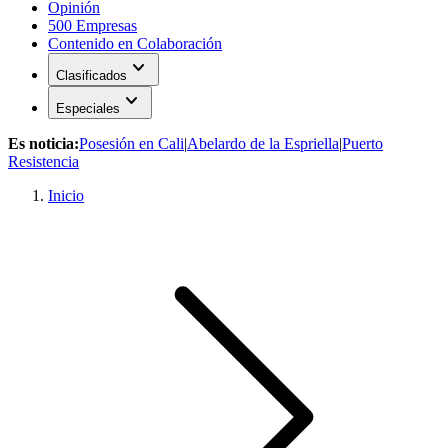
Opinión
500 Empresas
Contenido en Colaboración
expand_more
Clasificados
expand_more
Especiales
Es noticia:
Posesión en Cali
|
Abelardo de la Espriella
|
Puerto
Resistencia
Inicio