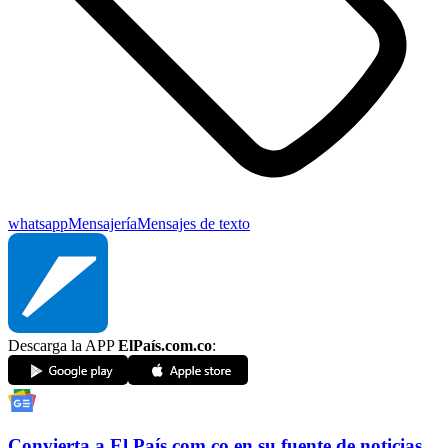
whatsapp
Mensajería
Mensajes de texto
Descarga la APP
ElPaís.com.co
:
Convierta a
El País
.com.co
en su fuente de noticias