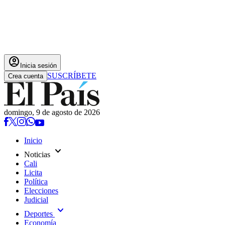
account_circle
Inicia sesión
SUSCRÍBETE
Crea cuenta
domingo, 9 de agosto de 2026
Inicio
expand_more
Noticias
Cali
Licita
Política
Elecciones
Judicial
expand_more
Deportes
Economía