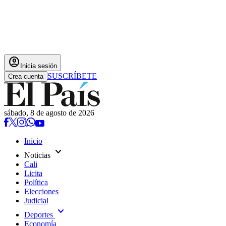
account_circle
Inicia sesión
SUSCRÍBETE
Crea cuenta
sábado, 8 de agosto de 2026
Inicio
expand_more
Noticias
Cali
Licita
Política
Elecciones
Judicial
expand_more
Deportes
Economía