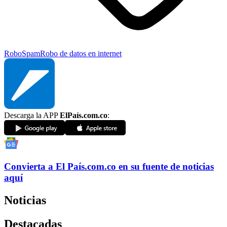
Robo
Spam
Robo de datos en internet
Descarga la APP
ElPaís.com.co
:
Convierta a
El País
.com.co
en su fuente de noticias
aquí
Noticias
Destacadas