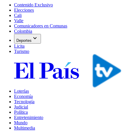
Contenido Exclusivo
Elecciones
Cali
Valle
Comunicadores en Comunas
Colombia
expand_more
Deportes
Licita
Turismo
Loterías
Economía
Tecnología
Judicial
Política
Entretenimiento
Mundo
Multimedia