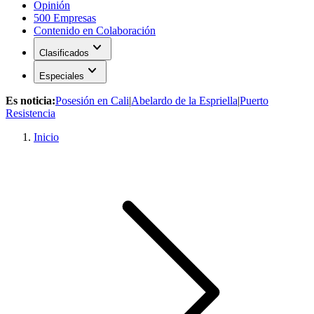
Opinión
500 Empresas
Contenido en Colaboración
expand_more
Clasificados
expand_more
Especiales
Es noticia:
Posesión en Cali
|
Abelardo de la Espriella
|
Puerto
Resistencia
Inicio