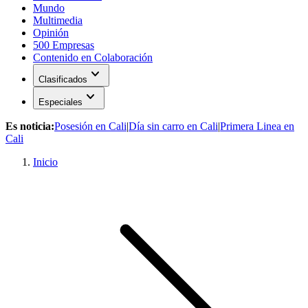
Mundo
Multimedia
Opinión
500 Empresas
Contenido en Colaboración
expand_more
Clasificados
expand_more
Especiales
Es noticia:
Posesión en Cali
|
Día sin carro en Cali
|
Primera Linea en
Cali
Inicio