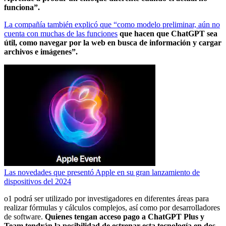
funciona”.
La compañía también explicó que “como modelo preliminar, aún no
cuenta con muchas de las funciones
que hacen que ChatGPT sea
útil, como navegar por la web en busca de información y cargar
archivos e imágenes”.
Las novedades que presentó Apple en su gran lanzamiento de
dispositivos del 2024
o1 podrá ser utilizado por investigadores en diferentes áreas para
realizar fórmulas y cálculos complejos, así como por desarrolladores
de software.
Quienes tengan acceso pago a ChatGPT Plus y
Team tendrán la posibilidad de estrenar esta tecnología en dos