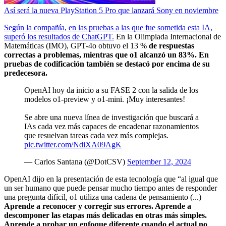
Así será la nueva PlayStation 5 Pro que lanzará Sony en noviembre
Según la compañía, en las pruebas a las que fue sometida esta IA,
superó los resultados de ChatGPT.
En la Olimpiada Internacional de
Matemáticas (IMO), GPT-4o obtuvo el 13 %
de respuestas
correctas a problemas, mientras que o1 alcanzó un 83%. En
pruebas de codificación también se destacó por encima de su
predecesora.
OpenAI hoy da inicio a su FASE 2 con la salida de los
modelos o1-preview y o1-mini. ¡Muy interesantes!
Se abre una nueva línea de investigación que buscará a
IAs cada vez más capaces de encadenar razonamientos
que resuelvan tareas cada vez más complejas.
pic.twitter.com/NdiXA09AgK
— Carlos Santana (@DotCSV)
September 12, 2024
OpenAI dijo en la presentación de esta tecnología que “al igual que
un ser humano que puede pensar mucho tiempo antes de responder
una pregunta difícil, o1 utiliza una cadena de pensamiento (...)
Aprende a reconocer y corregir sus errores. Aprende a
descomponer las etapas más delicadas en otras más simples.
Aprende a probar un enfoque diferente cuando el actual no