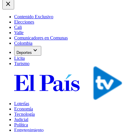
close
Contenido Exclusivo
Elecciones
Cali
Valle
Comunicadores en Comunas
Colombia
expand_more
Deportes
Licita
Turismo
Loterías
Economía
Tecnología
Judicial
Política
Entretenimiento