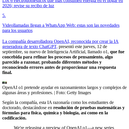
Los 6 electrodomésticos que más consumen energía en el hogar en
2026; revise su recibo de luz
5
.
Videollamadas llegan a WhatsApp Web: estas son las novedades
para los usuarios
La compañía desarrolladora OpenAI, reconocida por crear la IA
generadora de texto ChatGPT,
presentó este jueves, 12 de
septiembre, su nuevo de Inteligencia Artificial, llamado o1,
que fue
concebida para refinar los procesos de pensamiento, algo
parecido a razonar, probando diferentes métodos y
reconociendo errores antes de proporcionar una respuesta
final.
OpenAI o1 pretende ayudar en razonamientos largos y complejos de
algunas áreas y profesiones.
| Foto:
Getty Images
Según la compañía, esta IA razonaría como los estudiantes de
doctorado, destacándose en
resolución de pruebas matemáticas y
fórmulas para física, química y biología, así como en la
codificación.
We're releasing a preview of OpenAI o1—a new series