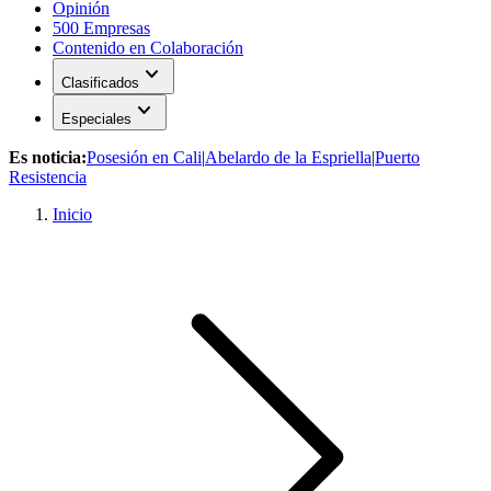
Opinión
500 Empresas
Contenido en Colaboración
expand_more
Clasificados
expand_more
Especiales
Es noticia:
Posesión en Cali
|
Abelardo de la Espriella
|
Puerto
Resistencia
Inicio