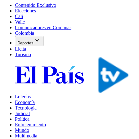
Contenido Exclusivo
Elecciones
Cali
Valle
Comunicadores en Comunas
Colombia
expand_more
Deportes
Licita
Turismo
Loterías
Economía
Tecnología
Judicial
Política
Entretenimiento
Mundo
Multimedia