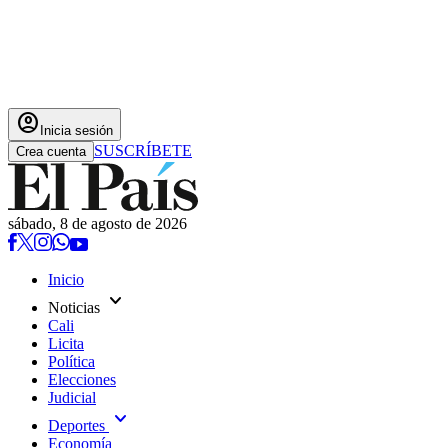
account_circle
Inicia sesión
SUSCRÍBETE
Crea cuenta
sábado, 8 de agosto de 2026
Inicio
expand_more
Noticias
Cali
Licita
Política
Elecciones
Judicial
expand_more
Deportes
Economía