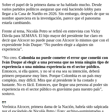
Sobre el papel de la primera dama se ha hablado mucho. Desde
varios partidos políticos aseguran que está haciendo lobby para
llegar a la Casa de Nariño en 2026. Sin embargo, después de que su
nombre apareciera en la investigación, parece que el panorama
estaría cambiando.
Frente al tema, Nicolás Petro se refirió en entrevista con Vicky
Dávila para
SEMANA
. El hijo mayor del presidente fue claro en
decir que Alcocer no puede pasar con Alcocer lo mismos que con el
expresidente Iván Duque: “No pueden elegir a alguien sin
experiencia”.
“No creo.
Colombia no puede cometer el error que cometió con
Iván Duque al elegir a una persona que no tenía ningún tipo de
experiencia o una mínima experiencia en el sector público.
Entonces, si ella quiere, y no sé si esa sea su intención, deberá
primero prepararse muy bien. Porque Colombia es un país muy
complejo, muy difícil. Mira que al presidente le ha costado y
bastante. No es fácil. Entonces, que llegue una persona al poder sin
experiencia en el sector público es gravísimo para nuestro país”,
sostuvo.
Verónica Alcocer, primera dama de la Nación, habría sido salpicada
por el escándalo de Nicolás Petro
| Foto:
archivo-suministradas a