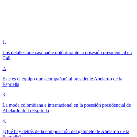
1
.
Los detalles que casi nadie notó durante la posesión presidencial en
Cali
2
.
Este es el equipo que acompañará al presidente Abelardo de la
Espriella
3
.
La moda colombiana e internacional en la posesión presidencial de
Abelardo de la Espriella
4
.
¿Qué hay detrás de la composición del gabinete de Abelardo de la
Espriella?