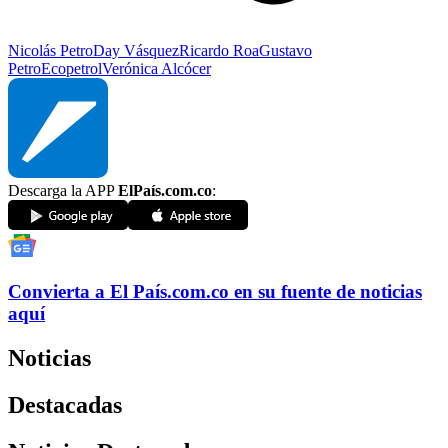
Nicolás Petro
Day Vásquez
Ricardo Roa
Gustavo
Petro
Ecopetrol
Verónica Alcócer
Descarga la APP
ElPaís.com.co
:
Convierta a
El País
.com.co
en su fuente de noticias
aquí
Noticias
Destacadas