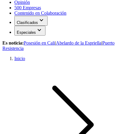
Opinión
500 Empresas
Contenido en Colaboración
expand_more
Clasificados
expand_more
Especiales
Es noticia:
Posesión en Cali
|
Abelardo de la Espriella
|
Puerto
Resistencia
Inicio