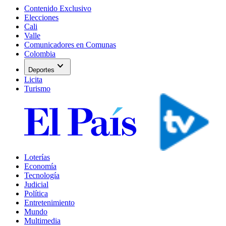
Contenido Exclusivo
Elecciones
Cali
Valle
Comunicadores en Comunas
Colombia
expand_more
Deportes
Licita
Turismo
Loterías
Economía
Tecnología
Judicial
Política
Entretenimiento
Mundo
Multimedia