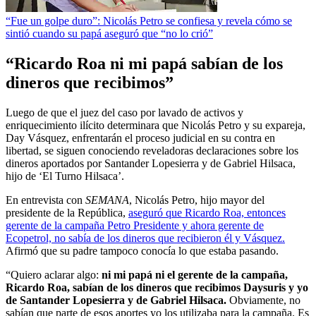
“Fue un golpe duro”: Nicolás Petro se confiesa y revela cómo se
sintió cuando su papá aseguró que “no lo crió”
“Ricardo Roa ni mi papá sabían de los
dineros que recibimos”
Luego de que el juez del caso por lavado de activos y
enriquecimiento ilícito determinara que Nicolás Petro y su expareja,
Day Vásquez, enfrentarán el proceso judicial en su contra en
libertad, se siguen conociendo reveladoras declaraciones sobre los
dineros aportados por Santander Lopesierra y de Gabriel Hilsaca,
hijo de ‘El Turno Hilsaca’.
En entrevista con
SEMANA
, Nicolás Petro, hijo mayor del
presidente de la República,
aseguró que Ricardo Roa, entonces
gerente de la campaña Petro Presidente y ahora gerente de
Ecopetrol, no sabía de los dineros que recibieron él y Vásquez.
Afirmó que su padre tampoco conocía lo que estaba pasando.
“Quiero aclarar algo:
ni mi papá ni el gerente de la campaña,
Ricardo Roa, sabían de los dineros que recibimos Daysuris y yo
de Santander Lopesierra y de Gabriel Hilsaca.
Obviamente, no
sabían que parte de esos aportes yo los utilizaba para la campaña. Es