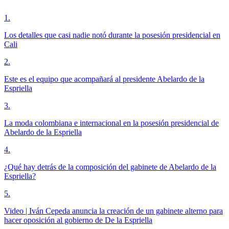
1
.
Los detalles que casi nadie notó durante la posesión presidencial en
Cali
2
.
Este es el equipo que acompañará al presidente Abelardo de la
Espriella
3
.
La moda colombiana e internacional en la posesión presidencial de
Abelardo de la Espriella
4
.
¿Qué hay detrás de la composición del gabinete de Abelardo de la
Espriella?
5
.
Video | Iván Cepeda anuncia la creación de un gabinete alterno para
hacer oposición al gobierno de De la Espriella