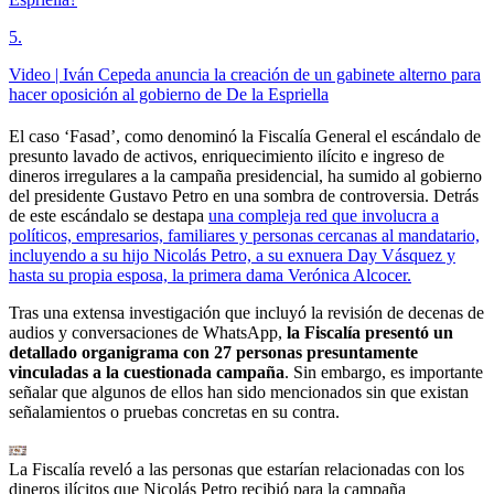
5
.
Video | Iván Cepeda anuncia la creación de un gabinete alterno para
hacer oposición al gobierno de De la Espriella
El caso ‘Fasad’, como denominó la Fiscalía General el escándalo de
presunto lavado de activos, enriquecimiento ilícito e ingreso de
dineros irregulares a la campaña presidencial, ha sumido al gobierno
del presidente Gustavo Petro en una sombra de controversia. Detrás
de este escándalo se destapa
una compleja red que involucra a
políticos, empresarios, familiares y personas cercanas al mandatario,
incluyendo a su hijo Nicolás Petro, a su exnuera Day Vásquez y
hasta su propia esposa, la primera dama Verónica Alcocer.
Tras una extensa investigación que incluyó la revisión de decenas de
audios y conversaciones de WhatsApp,
la Fiscalía presentó un
detallado organigrama con 27 personas presuntamente
vinculadas a la cuestionada campaña
. Sin embargo, es importante
señalar que algunos de ellos han sido mencionados sin que existan
señalamientos o pruebas concretas en su contra.
La Fiscalía reveló a las personas que estarían relacionadas con los
dineros ilícitos que Nicolás Petro recibió para la campaña