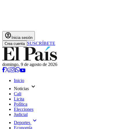
account_circle
Inicia sesión
SUSCRÍBETE
Crea cuenta
domingo, 9 de agosto de 2026
Inicio
expand_more
Noticias
Cali
Licita
Política
Elecciones
Judicial
expand_more
Deportes
Economía