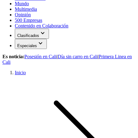
Mundo
Multimedia
Opinión
500 Empresas
Contenido en Colaboración
expand_more
Clasificados
expand_more
Especiales
Es noticia:
Posesión en Cali
|
Día sin carro en Cali
|
Primera Linea en
Cali
Inicio