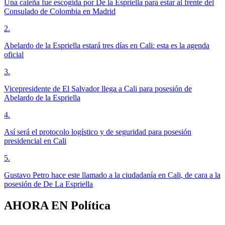
Una caleña fue escogida por De la Espriella para estar al frente del
Consulado de Colombia en Madrid
2
.
Abelardo de la Espriella estará tres días en Cali: esta es la agenda
oficial
3
.
Vicepresidente de El Salvador llega a Cali para posesión de
Abelardo de la Espriella
4
.
Así será el protocolo logístico y de seguridad para posesión
presidencial en Cali
5
.
Gustavo Petro hace este llamado a la ciudadanía en Cali, de cara a la
posesión de De La Espriella
AHORA EN
Política