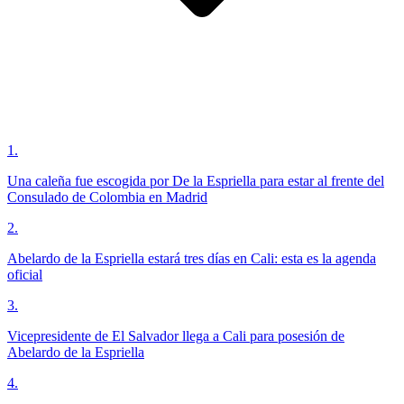
1
.
Una caleña fue escogida por De la Espriella para estar al frente del
Consulado de Colombia en Madrid
2
.
Abelardo de la Espriella estará tres días en Cali: esta es la agenda
oficial
3
.
Vicepresidente de El Salvador llega a Cali para posesión de
Abelardo de la Espriella
4
.