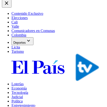
close
Contenido Exclusivo
Elecciones
Cali
Valle
Comunicadores en Comunas
Colombia
expand_more
Deportes
Licita
Turismo
Loterías
Economía
Tecnología
Judicial
Política
Entretenimiento