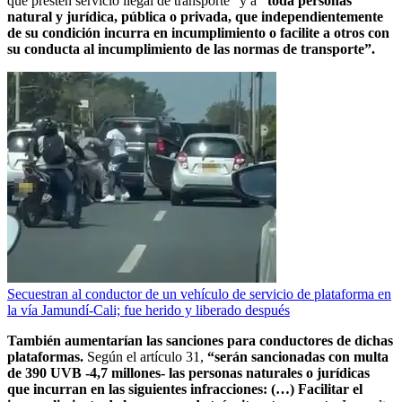
que presten servicio ilegal de transporte” y a
“toda personas
natural y jurídica, pública o privada, que independientemente
de su condición incurra en incumplimiento o facilite a otros con
su conducta al incumplimiento de las normas de transporte”.
Secuestran al conductor de un vehículo de servicio de plataforma en
la vía Jamundí-Cali; fue herido y liberado después
También aumentarían las sanciones para conductores de dichas
plataformas.
Según el artículo 31,
“serán sancionadas con multa
de 390 UVB -4,7 millones- las personas naturales o jurídicas
que incurran en las siguientes infracciones: (…) Facilitar el