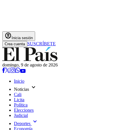
account_circle
Inicia sesión
SUSCRÍBETE
Crea cuenta
domingo, 9 de agosto de 2026
Inicio
expand_more
Noticias
Cali
Licita
Política
Elecciones
Judicial
expand_more
Deportes
Economía