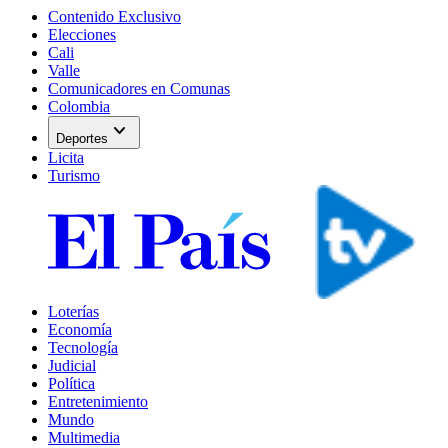
Contenido Exclusivo
Elecciones
Cali
Valle
Comunicadores en Comunas
Colombia
expand_more
Deportes
Licita
Turismo
Loterías
Economía
Tecnología
Judicial
Política
Entretenimiento
Mundo
Multimedia