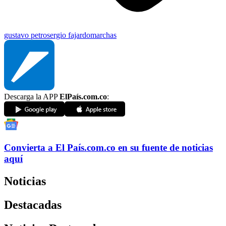
gustavo petro
sergio fajardo
marchas
Descarga la APP
ElPaís.com.co
:
Convierta a
El País
.com.co
en su fuente de noticias
aquí
Noticias
Destacadas