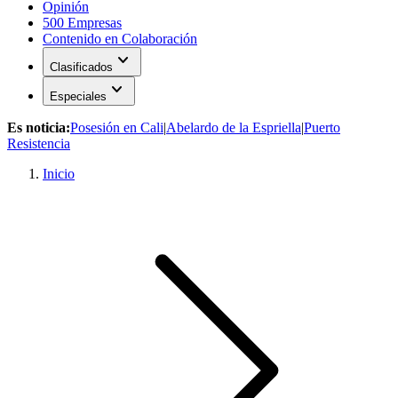
Opinión
500 Empresas
Contenido en Colaboración
expand_more
Clasificados
expand_more
Especiales
Es noticia:
Posesión en Cali
|
Abelardo de la Espriella
|
Puerto
Resistencia
Inicio