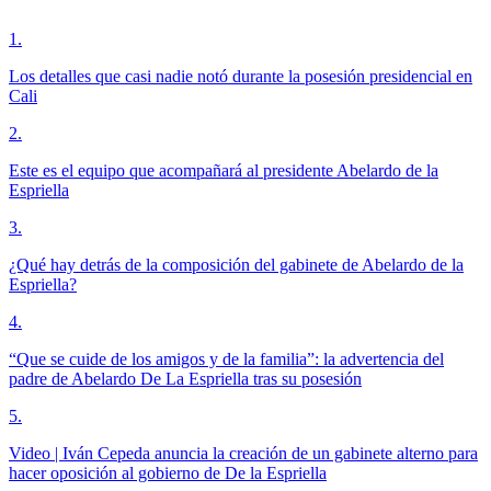
1
.
Los detalles que casi nadie notó durante la posesión presidencial en
Cali
2
.
Este es el equipo que acompañará al presidente Abelardo de la
Espriella
3
.
¿Qué hay detrás de la composición del gabinete de Abelardo de la
Espriella?
4
.
“Que se cuide de los amigos y de la familia”: la advertencia del
padre de Abelardo De La Espriella tras su posesión
5
.
Video | Iván Cepeda anuncia la creación de un gabinete alterno para
hacer oposición al gobierno de De la Espriella