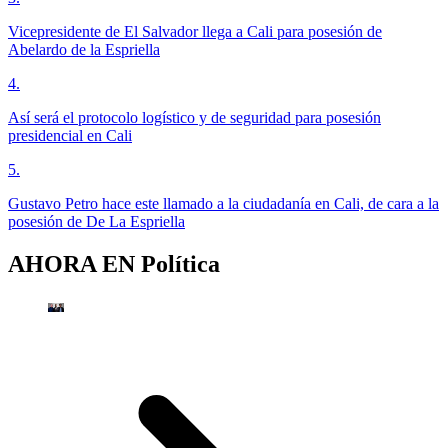
Vicepresidente de El Salvador llega a Cali para posesión de
Abelardo de la Espriella
4
.
Así será el protocolo logístico y de seguridad para posesión
presidencial en Cali
5
.
Gustavo Petro hace este llamado a la ciudadanía en Cali, de cara a la
posesión de De La Espriella
AHORA EN
Política