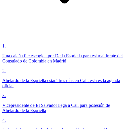
1
.
Una caleña fue escogida por De la Espriella para estar al frente del
Consulado de Colombia en Madrid
2
.
Abelardo de la Espriella estará tres días en Cali: esta es la agenda
oficial
3
.
Vicepresidente de El Salvador llega a Cali para posesión de
Abelardo de la Espriella
4
.