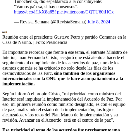
Timochenko, dio espaldarazo a la constituyente:
“Vamos pa' esa, si hay consensos”.
https://t.co/if1kX8q65f
pic.twitter.com/GQTU60iHCx
— Revista Semana (@RevistaSemana)
July 8, 2024
Reunión entre el presidente Gustavo Petro y partido Comunes en la
Casa de Nariño.
| Foto:
Presidencia
Es importante recordar que frente a ese tema, el entrante Ministro de
Interior, Juan Fernando Cristo, aseguró que está atento a hacerle el
seguimiento al cumplimiento de los acuerdos de paz, uno de los
asuntos que más se ha criticado no solo desde las filas de los
desmovilizados de las Farc,
sino también de los organismos
internacionales con la ONU que le hace acompañamiento a la
implementación.
Según informó el propio Cristo, “mi prioridad como ministro del
Interior será impulsar la implementación del Acuerdo de Paz. Por
eso, mi primera reunión como ministro designado, es con el equipo
de paz; analizando el estado de la implementación, los logros
alcanzados, y los retos del Plan Marco de Implementación y su
revisión. Avanzar en el Acuerdo, está en el centro de la paz”.
Esa prioridad al tema de los acuerdos fue precisamente una