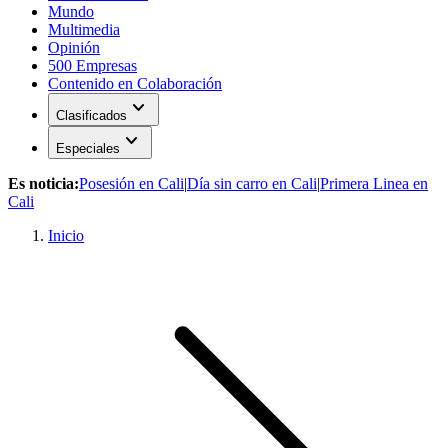
Mundo
Multimedia
Opinión
500 Empresas
Contenido en Colaboración
expand_more
Clasificados
expand_more
Especiales
Es noticia:
Posesión en Cali
|
Día sin carro en Cali
|
Primera Linea en
Cali
Inicio