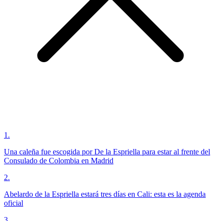
1
.
Una caleña fue escogida por De la Espriella para estar al frente del
Consulado de Colombia en Madrid
2
.
Abelardo de la Espriella estará tres días en Cali: esta es la agenda
oficial
3
.