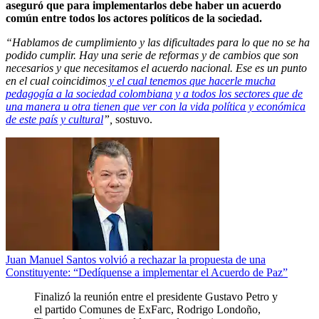
aseguró que para implementarlos debe haber un acuerdo
común entre todos los actores políticos de la sociedad.
“Hablamos de cumplimiento y las dificultades para lo que no se ha
podido cumplir. Hay una serie de reformas y de cambios que son
necesarios y que necesitamos el acuerdo nacional. Ese es un punto
en el cual coincidimos
y el cual tenemos que hacerle mucha
pedagogía a la sociedad colombiana y a todos los sectores que de
una manera u otra tienen que ver con la vida política y económica
de este país y cultural
”,
sostuvo.
Juan Manuel Santos volvió a rechazar la propuesta de una
Constituyente: “Dedíquense a implementar el Acuerdo de Paz”
Finalizó la reunión entre el presidente Gustavo Petro y
el partido Comunes de ExFarc, Rodrigo Londoño,