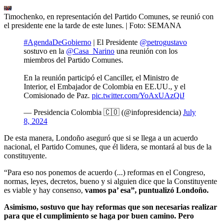
Timochenko, en representación del Partido Comunes, se reunió con
el presidente ene la tarde de este lunes.
| Foto:
SEMANA
#AgendaDeGobierno
| El Presidente
@petrogustavo
sostuvo en la
@Casa_Narino
una reunión con los
miembros del Partido Comunes.
En la reunión participó el Canciller, el Ministro de
Interior, el Embajador de Colombia en EE.UU., y el
Comisionado de Paz.
pic.twitter.com/YoAxUAzQiJ
— Presidencia Colombia 🇨🇴 (@infopresidencia)
July
8, 2024
De esta manera, Londoño aseguró que si se llega a un acuerdo
nacional, el Partido Comunes, que él lidera, se montará al bus de la
constituyente.
“Para eso nos ponemos de acuerdo (...) reformas en el Congreso,
normas, leyes, decretos, bueno y si alguien dice que la Constituyente
es viable y hay consenso,
vamos pa’ esa”, puntualizó Londoño.
Asimismo, sostuvo que hay reformas que son necesarias realizar
para que el cumplimiento se haga por buen camino. Pero