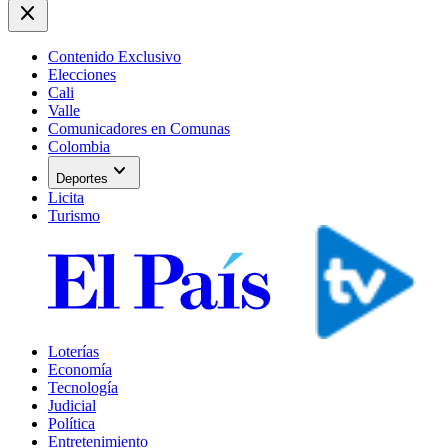
close
Contenido Exclusivo
Elecciones
Cali
Valle
Comunicadores en Comunas
Colombia
expand_more
Deportes
Licita
Turismo
Loterías
Economía
Tecnología
Judicial
Política
Entretenimiento