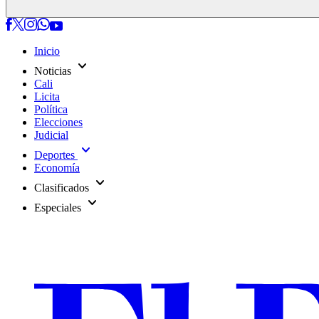
Inicio
expand_more
Noticias
Cali
Licita
Política
Elecciones
Judicial
expand_more
Deportes
Economía
expand_more
Clasificados
expand_more
Especiales