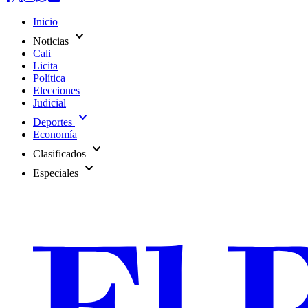
Inicio
expand_more
Noticias
Cali
Licita
Política
Elecciones
Judicial
expand_more
Deportes
Economía
expand_more
Clasificados
expand_more
Especiales