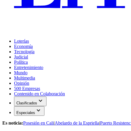
Loterías
Economía
Tecnología
Judicial
Política
Entretenimiento
Mundo
Multimedia
Opinión
500 Empresas
Contenido en Colaboración
expand_more
Clasificados
expand_more
Especiales
Es noticia:
Posesión en Cali
|
Abelardo de la Espriella
|
Puerto Resistenc