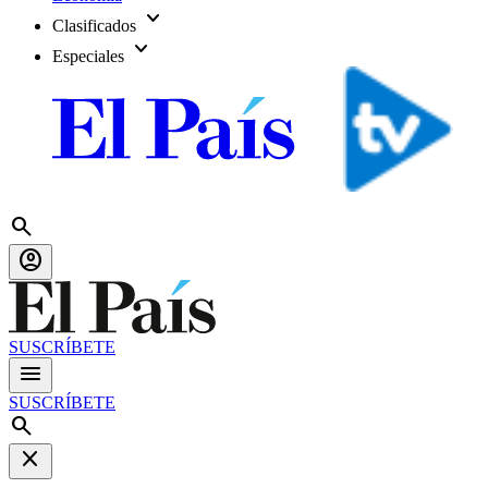
expand_more
Clasificados
expand_more
Especiales
search
account_circle
SUSCRÍBETE
menu
SUSCRÍBETE
search
close