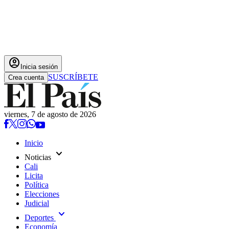
account_circle
Inicia sesión
SUSCRÍBETE
Crea cuenta
viernes, 7 de agosto de 2026
Inicio
expand_more
Noticias
Cali
Licita
Política
Elecciones
Judicial
expand_more
Deportes
Economía