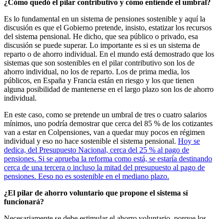
¿Cómo quedó el pilar contributivo y cómo entiende el umbral?
Es lo fundamental en un sistema de pensiones sostenible y aquí la
discusión es que el Gobierno pretende, insisto, estatizar los recursos
del sistema pensional. He dicho, que sea público o privado, esa
discusión se puede superar. Lo importante es si es un sistema de
reparto o de ahorro individual. En el mundo está demostrado que los
sistemas que son sostenibles en el pilar contributivo son los de
ahorro individual, no los de reparto. Los de prima media, los
públicos, en España y Francia están en riesgo y los que tienen
alguna posibilidad de mantenerse en el largo plazo son los de ahorro
individual.
En este caso, como se pretende un umbral de tres o cuatro salarios
mínimos, uno podría demostrar que cerca del 85 % de los cotizantes
van a estar en Colpensiones, van a quedar muy pocos en régimen
individual y eso no hace sostenible el sistema pensional.
Hoy se
dedica, del Presupuesto Nacional, cerca del 25 % al pago de
pensiones. Si se aprueba la reforma como está, se estaría destinando
cerca de una tercera o incluso la mitad del presupuesto al pago de
pensiones. Eeso no es sostenible en el mediano plazo.
¿El pilar de ahorro voluntario que propone el sistema sí
funcionará?
Necesariamente se debe estimular el ahorro voluntario, porque los