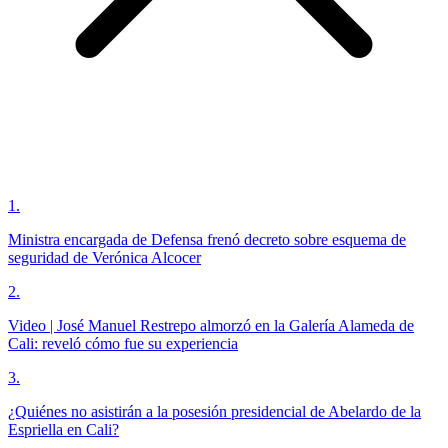
1
.
Ministra encargada de Defensa frenó decreto sobre esquema de
seguridad de Verónica Alcocer
2
.
Video | José Manuel Restrepo almorzó en la Galería Alameda de
Cali: reveló cómo fue su experiencia
3
.
¿Quiénes no asistirán a la posesión presidencial de Abelardo de la
Espriella en Cali?