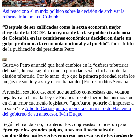
Así reaccionó el mundo político sobre la decisión de archivar la
reforma tributaria en Colombia
“Después de ser calificados como la sexta economía mejor
dirigida de la OCDE, la mayoría de la clase política tradicional
de Colombia en las comisiones económicas decidieron darle un
golpe profundo a la economía nacional y al pueblo”,
fue el inicio
de la publicación del presidente Petro.
Gustavo Petro anunció que hará cambios en la “esferas tributarias
del país”, lo cual significa que la prioridad será la lucha contra la
elusión tributaria. Por lo tanto, dijo que la primera prioridad serán los
juegos de suerte y azar y el contrabando.
| Foto:
Créditos Semana
A renglón seguido, aseguró que aquellos congresistas que votaron
negativo a la llamada Ley de Financiamiento fueron los mismos que
en el anterior cuatrienio legislativo “aprobaron ponerle el impuesto a
la sopa” de
Alberto Carrasquilla, quien era el ministro de Hacienda
del gobierno de su antecesor, Iván Duque.
Según el mandatario, lo anterior los congresistas lo hicieron para
“proteger los grandes pulpos, unas multinacionales de
combustibles fósiles y a los empresarios oscuros de los juegos de