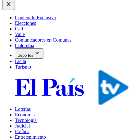
close
Contenido Exclusivo
Elecciones
Cali
Valle
Comunicadores en Comunas
Colombia
expand_more
Deportes
Licita
Turismo
Loterías
Economía
Tecnología
Judicial
Política
Entretenimiento