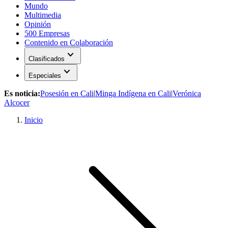
Mundo
Multimedia
Opinión
500 Empresas
Contenido en Colaboración
expand_more
Clasificados
expand_more
Especiales
Es noticia:
Posesión en Cali
|
Minga Indígena en Cali
|
Verónica
Alcocer
Inicio