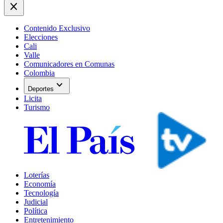
close
Contenido Exclusivo
Elecciones
Cali
Valle
Comunicadores en Comunas
Colombia
expand_more
Deportes
Licita
Turismo
Loterías
Economía
Tecnología
Judicial
Política
Entretenimiento