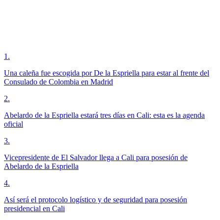
1
.
Una caleña fue escogida por De la Espriella para estar al frente del
Consulado de Colombia en Madrid
2
.
Abelardo de la Espriella estará tres días en Cali: esta es la agenda
oficial
3
.
Vicepresidente de El Salvador llega a Cali para posesión de
Abelardo de la Espriella
4
.
Así será el protocolo logístico y de seguridad para posesión
presidencial en Cali