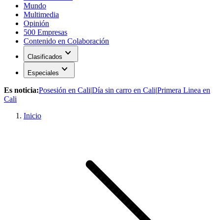
Mundo
Multimedia
Opinión
500 Empresas
Contenido en Colaboración
expand_more
Clasificados
expand_more
Especiales
Es noticia:
Posesión en Cali
|
Día sin carro en Cali
|
Primera Linea en
Cali
Inicio