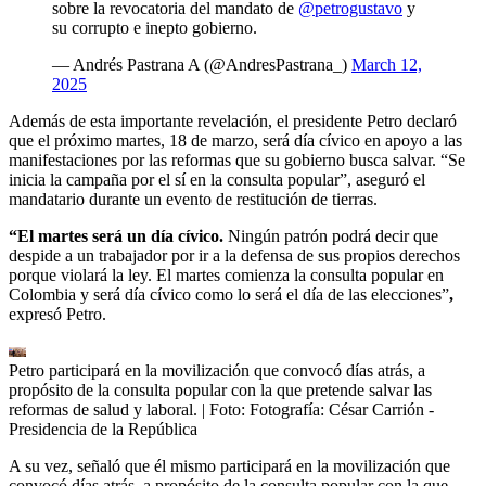
sobre la revocatoria del mandato de
@petrogustavo
y
su corrupto e inepto gobierno.
— Andrés Pastrana A (@AndresPastrana_)
March 12,
2025
Además de esta importante revelación, el presidente Petro declaró
que el próximo martes, 18 de marzo, será día cívico en apoyo a las
manifestaciones por las reformas que su gobierno busca salvar. “Se
inicia la campaña por el sí en la consulta popular”, aseguró el
mandatario durante un evento de restitución de tierras.
“El martes será un día cívico.
Ningún patrón podrá decir que
despide a un trabajador por ir a la defensa de sus propios derechos
porque violará la ley. El martes comienza la consulta popular en
Colombia y será día cívico como lo será el día de las elecciones”
,
expresó Petro.
Petro participará en la movilización que convocó días atrás, a
propósito de la consulta popular con la que pretende salvar las
reformas de salud y laboral.
| Foto:
Fotografía: César Carrión -
Presidencia de la República
A su vez, señaló que él mismo participará en la movilización que
convocó días atrás, a propósito de la consulta popular con la que