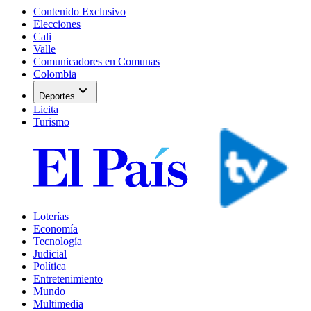
Contenido Exclusivo
Elecciones
Cali
Valle
Comunicadores en Comunas
Colombia
expand_more
Deportes
Licita
Turismo
Loterías
Economía
Tecnología
Judicial
Política
Entretenimiento
Mundo
Multimedia