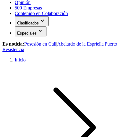
Opinión
500 Empresas
Contenido en Colaboración
expand_more
Clasificados
expand_more
Especiales
Es noticia:
Posesión en Cali
|
Abelardo de la Espriella
|
Puerto
Resistencia
Inicio