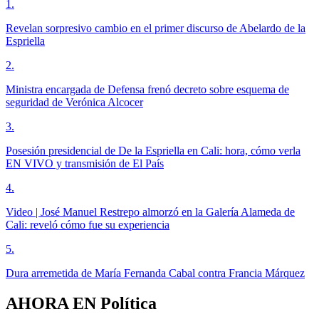
1
.
Revelan sorpresivo cambio en el primer discurso de Abelardo de la
Espriella
2
.
Ministra encargada de Defensa frenó decreto sobre esquema de
seguridad de Verónica Alcocer
3
.
Posesión presidencial de De la Espriella en Cali: hora, cómo verla
EN VIVO y transmisión de El País
4
.
Video | José Manuel Restrepo almorzó en la Galería Alameda de
Cali: reveló cómo fue su experiencia
5
.
Dura arremetida de María Fernanda Cabal contra Francia Márquez
AHORA EN
Política