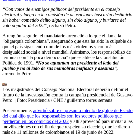
“Con votos de enemigos políticos del presidente en el consejo
electoral y luego en la comisión de acusaciones buscarán destituirlo
sin haber cometido delito alguno, sin dolo alguno, y burlarse del
voto popular del 2022″,
rechazó Petro.
A renglón seguido, el mandatario arremetió a lo que él llama la
“oligarquía colombiana”, asegurando que esta ha sido la culpable de
que el país siga siendo uno de los más violentos y con más
desigualdad social a nivel mundial. Asimismo, los responsabilizó de
terminar con “la poca democracia” que establece la Constitución
Política de 1991.
“No se aguantan un presidente al lado del
pueblo y no al lado de sus maniobras mafiosas y asesinas”,
arremetió Petro.
Los magistrados del Consejo Nacional Electoral deberán definir el
futuro de la investigación contra la campaña presidencial de Gustavo
Petro.
| Foto:
Presidencia / CNE / guillermo torres-semana
Posteriormente,
advirtió sobre el presunto intento de golpe de Estado
del cual dijo que los responsables son los sectores políticos que
perdieron en los comicios del 2022
y allí aprovechó para invitar a las
movilizaciones con el fin de que respeten su elección, que le dieron
más de 11 millones de colombianos el 19 de junio de 2022.