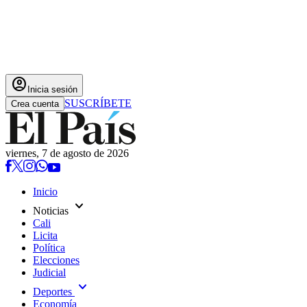
account_circle
Inicia sesión
SUSCRÍBETE
Crea cuenta
viernes, 7 de agosto de 2026
Inicio
expand_more
Noticias
Cali
Licita
Política
Elecciones
Judicial
expand_more
Deportes
Economía