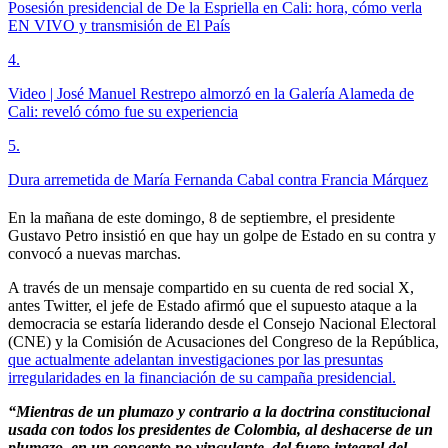
Posesión presidencial de De la Espriella en Cali: hora, cómo verla
EN VIVO y transmisión de El País
4
.
Video | José Manuel Restrepo almorzó en la Galería Alameda de
Cali: reveló cómo fue su experiencia
5
.
Dura arremetida de María Fernanda Cabal contra Francia Márquez
En la mañana de este domingo, 8 de septiembre, el presidente
Gustavo Petro insistió en que hay un golpe de Estado en su contra y
convocó a nuevas marchas.
A través de un mensaje compartido en su cuenta de red social X,
antes Twitter, el jefe de Estado afirmó que el supuesto ataque a la
democracia se estaría liderando desde el Consejo Nacional Electoral
(CNE) y la Comisión de Acusaciones del Congreso de la República,
que actualmente adelantan investigaciones por las presuntas
irregularidades en la financiación de su campaña presidencial.
“Mientras de un plumazo y contrario a la doctrina constitucional
usada con todos los presidentes de Colombia, al deshacerse de un
plumazo, en un concepto no vinculante, del fuero integral del