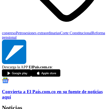
congreso
Petro
sesiones extraordinarias
Corte Constitucional
Reforma
pensional
Descarga la APP
ElPaís.com.co
:
Convierta a
El País
.com.co
en su fuente de noticias
aquí
Noticias