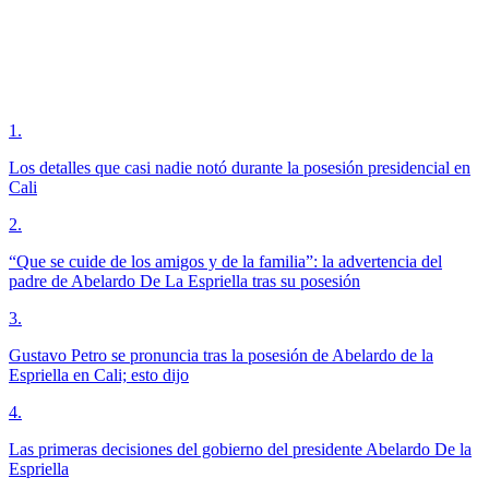
1
.
Los detalles que casi nadie notó durante la posesión presidencial en
Cali
2
.
“Que se cuide de los amigos y de la familia”: la advertencia del
padre de Abelardo De La Espriella tras su posesión
3
.
Gustavo Petro se pronuncia tras la posesión de Abelardo de la
Espriella en Cali; esto dijo
4
.
Las primeras decisiones del gobierno del presidente Abelardo De la
Espriella