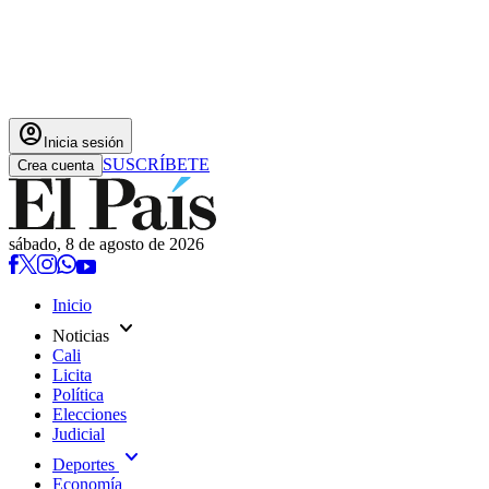
account_circle
Inicia sesión
SUSCRÍBETE
Crea cuenta
sábado, 8 de agosto de 2026
Inicio
expand_more
Noticias
Cali
Licita
Política
Elecciones
Judicial
expand_more
Deportes
Economía