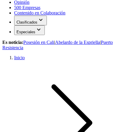
Opinión
500 Empresas
Contenido en Colaboración
expand_more
Clasificados
expand_more
Especiales
Es noticia:
Posesión en Cali
|
Abelardo de la Espriella
|
Puerto
Resistencia
Inicio