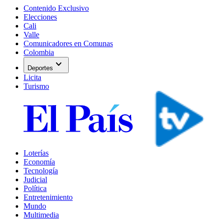
Contenido Exclusivo
Elecciones
Cali
Valle
Comunicadores en Comunas
Colombia
expand_more
Deportes
Licita
Turismo
Loterías
Economía
Tecnología
Judicial
Política
Entretenimiento
Mundo
Multimedia