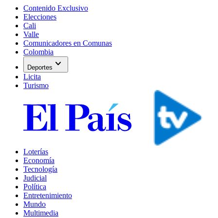
Contenido Exclusivo
Elecciones
Cali
Valle
Comunicadores en Comunas
Colombia
expand_more
Deportes
Licita
Turismo
Loterías
Economía
Tecnología
Judicial
Política
Entretenimiento
Mundo
Multimedia