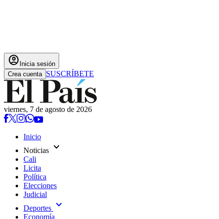
account_circle
Inicia sesión
SUSCRÍBETE
Crea cuenta
viernes, 7 de agosto de 2026
Inicio
expand_more
Noticias
Cali
Licita
Política
Elecciones
Judicial
expand_more
Deportes
Economía