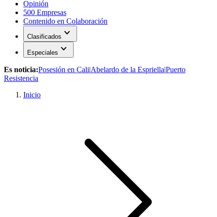
Opinión
500 Empresas
Contenido en Colaboración
expand_more
Clasificados
expand_more
Especiales
Es noticia:
Posesión en Cali
|
Abelardo de la Espriella
|
Puerto
Resistencia
Inicio