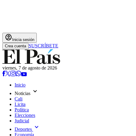
account_circle
Inicia sesión
SUSCRÍBETE
Crea cuenta
viernes, 7 de agosto de 2026
Inicio
expand_more
Noticias
Cali
Licita
Política
Elecciones
Judicial
expand_more
Deportes
Economía