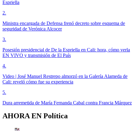
Espriella
2
.
Ministra encargada de Defensa frenó decreto sobre esquema de
seguridad de Verónica Alcocer
3
.
Posesión presidencial de De la Espriella en Cali: hora, cómo verla
EN VIVO y transmisión de El País
4
.
Video | José Manuel Restrepo almorzó en la Galería Alameda de
Cali: reveló cómo fue su experiencia
5
.
Dura arremetida de María Fernanda Cabal contra Francia Márquez
AHORA EN
Política