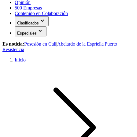
Opinión
500 Empresas
Contenido en Colaboración
expand_more
Clasificados
expand_more
Especiales
Es noticia:
Posesión en Cali
|
Abelardo de la Espriella
|
Puerto
Resistencia
Inicio