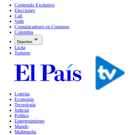
Contenido Exclusivo
Elecciones
Cali
Valle
Comunicadores en Comunas
Colombia
expand_more
Deportes
Licita
Turismo
Loterías
Economía
Tecnología
Judicial
Política
Entretenimiento
Mundo
Multimedia