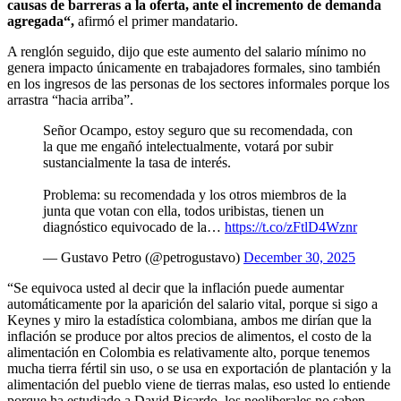
causas de barreras a la oferta, ante el incremento de demanda
agregada“,
afirmó el primer mandatario.
A renglón seguido, dijo que este aumento del salario mínimo no
genera impacto únicamente en trabajadores formales, sino también
en los ingresos de las personas de los sectores informales porque los
arrastra “hacia arriba”.
Señor Ocampo, estoy seguro que su recomendada, con
la que me engañó intelectualmente, votará por subir
sustancialmente la tasa de interés.
Problema: su recomendada y los otros miembros de la
junta que votan con ella, todos uribistas, tienen un
diagnóstico equivocado de la…
https://t.co/zFtlD4Wznr
— Gustavo Petro (@petrogustavo)
December 30, 2025
“Se equivoca usted al decir que la inflación puede aumentar
automáticamente por la aparición del salario vital, porque si sigo a
Keynes y miro la estadística colombiana, ambos me dirían que la
inflación se produce por altos precios de alimentos, el costo de la
alimentación en Colombia es relativamente alto, porque tenemos
mucha tierra fértil sin uso, o se usa en exportación de plantación y la
alimentación del pueblo viene de tierras malas, eso usted lo entiende
porque ha estudiado a David Ricardo, los neoliberales no saben