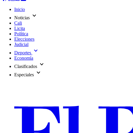
Inicio
expand_more
Noticias
Cali
Licita
Política
Elecciones
Judicial
expand_more
Deportes
Economía
expand_more
Clasificados
expand_more
Especiales