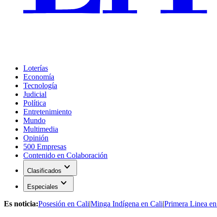
Loterías
Economía
Tecnología
Judicial
Política
Entretenimiento
Mundo
Multimedia
Opinión
500 Empresas
Contenido en Colaboración
expand_more
Clasificados
expand_more
Especiales
Es noticia:
Posesión en Cali
|
Minga Indígena en Cali
|
Primera Linea en