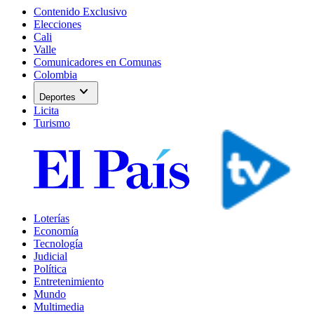
Contenido Exclusivo
Elecciones
Cali
Valle
Comunicadores en Comunas
Colombia
expand_more
Deportes
Licita
Turismo
Loterías
Economía
Tecnología
Judicial
Política
Entretenimiento
Mundo
Multimedia