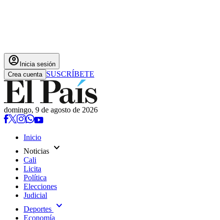
account_circle
Inicia sesión
SUSCRÍBETE
Crea cuenta
domingo, 9 de agosto de 2026
Inicio
expand_more
Noticias
Cali
Licita
Política
Elecciones
Judicial
expand_more
Deportes
Economía