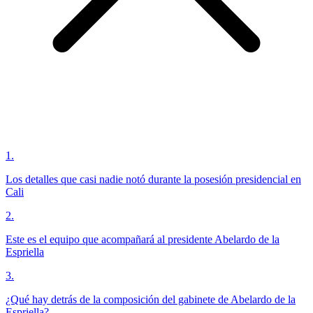
1
.
Los detalles que casi nadie notó durante la posesión presidencial en
Cali
2
.
Este es el equipo que acompañará al presidente Abelardo de la
Espriella
3
.
¿Qué hay detrás de la composición del gabinete de Abelardo de la
Espriella?