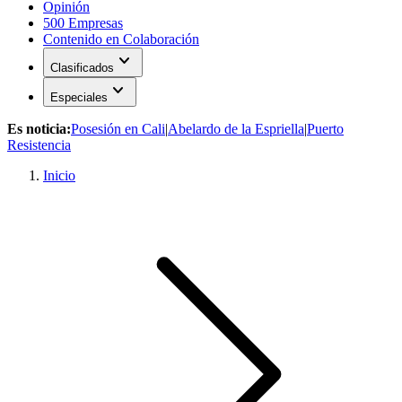
Opinión
500 Empresas
Contenido en Colaboración
expand_more
Clasificados
expand_more
Especiales
Es noticia:
Posesión en Cali
|
Abelardo de la Espriella
|
Puerto
Resistencia
Inicio