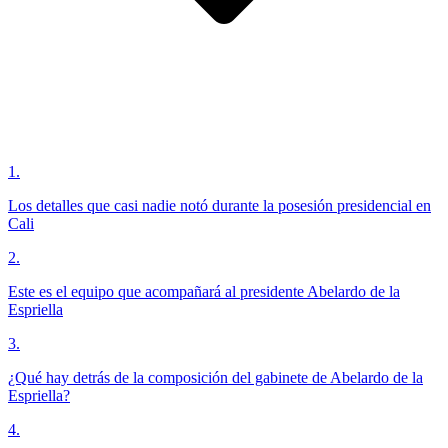
1
.
Los detalles que casi nadie notó durante la posesión presidencial en
Cali
2
.
Este es el equipo que acompañará al presidente Abelardo de la
Espriella
3
.
¿Qué hay detrás de la composición del gabinete de Abelardo de la
Espriella?
4
.