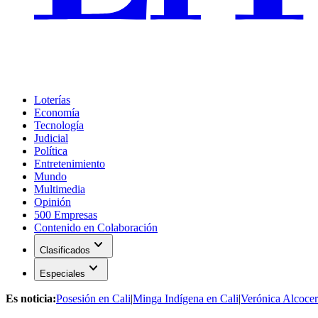
Loterías
Economía
Tecnología
Judicial
Política
Entretenimiento
Mundo
Multimedia
Opinión
500 Empresas
Contenido en Colaboración
expand_more
Clasificados
expand_more
Especiales
Es noticia:
Posesión en Cali
|
Minga Indígena en Cali
|
Verónica Alcocer