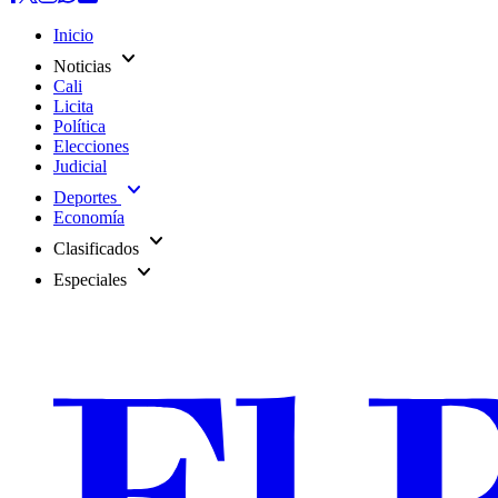
Inicio
expand_more
Noticias
Cali
Licita
Política
Elecciones
Judicial
expand_more
Deportes
Economía
expand_more
Clasificados
expand_more
Especiales