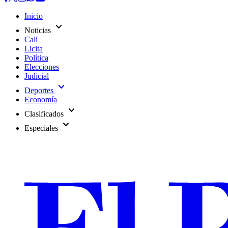
Inicio
expand_more
Noticias
Cali
Licita
Política
Elecciones
Judicial
expand_more
Deportes
Economía
expand_more
Clasificados
expand_more
Especiales