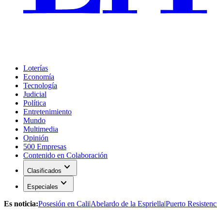
Loterías
Economía
Tecnología
Judicial
Política
Entretenimiento
Mundo
Multimedia
Opinión
500 Empresas
Contenido en Colaboración
expand_more
Clasificados
expand_more
Especiales
Es noticia:
Posesión en Cali
|
Abelardo de la Espriella
|
Puerto Resistenc