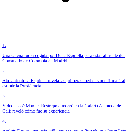
1
.
Una caleña fue escogida por De la Espriella para estar al frente del
Consulado de Colombia en Madrid
2
.
Abelardo de la Espriella revela las primeras medidas que firmará al
asumir la Presidencia
3
.
Video | José Manuel Restrepo almorzó en la Galería Alameda de
Cali: reveló cómo fue su experiencia
4
.
Andrés Forero denuncia millonario contrato firmado por Jorge Iván