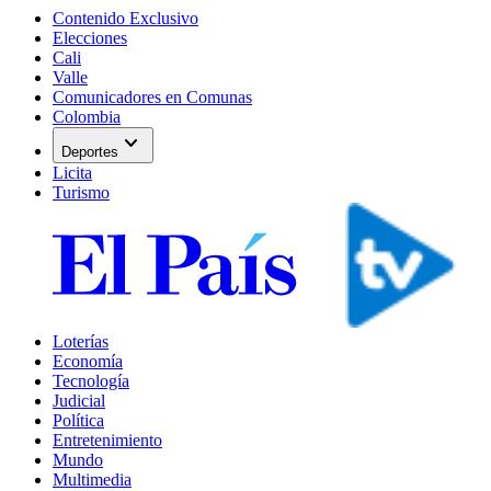
Contenido Exclusivo
Elecciones
Cali
Valle
Comunicadores en Comunas
Colombia
expand_more
Deportes
Licita
Turismo
Loterías
Economía
Tecnología
Judicial
Política
Entretenimiento
Mundo
Multimedia