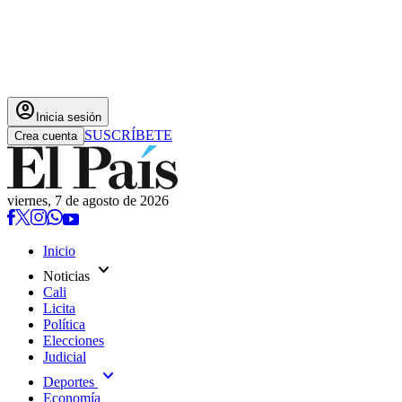
account_circle
Inicia sesión
SUSCRÍBETE
Crea cuenta
viernes, 7 de agosto de 2026
Inicio
expand_more
Noticias
Cali
Licita
Política
Elecciones
Judicial
expand_more
Deportes
Economía