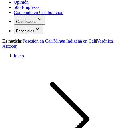
Opinión
500 Empresas
Contenido en Colaboración
expand_more
Clasificados
expand_more
Especiales
Es noticia:
Posesión en Cali
|
Minga Indígena en Cali
|
Verónica
Alcocer
Inicio