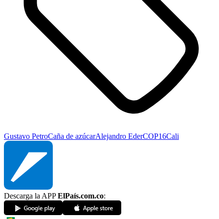
Gustavo Petro
Caña de azúcar
Alejandro Eder
COP16
Cali
Descarga la APP
ElPaís.com.co
: