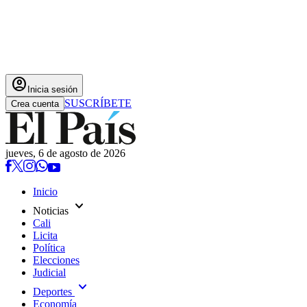
account_circle
Inicia sesión
SUSCRÍBETE
Crea cuenta
jueves, 6 de agosto de 2026
Inicio
expand_more
Noticias
Cali
Licita
Política
Elecciones
Judicial
expand_more
Deportes
Economía