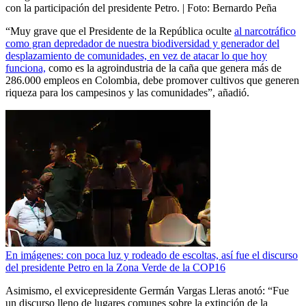
con la participación del presidente Petro.
| Foto:
Bernardo Peña
“Muy grave que el Presidente de la República oculte
al narcotráfico
como gran depredador de nuestra biodiversidad y generador del
desplazamiento de comunidades, en vez de atacar lo que hoy
funciona,
como es la agroindustria de la caña que genera más de
286.000 empleos en Colombia, debe promover cultivos que generen
riqueza para los campesinos y las comunidades”, añadió.
En imágenes: con poca luz y rodeado de escoltas, así fue el discurso
del presidente Petro en la Zona Verde de la COP16
Asimismo, el exvicepresidente Germán Vargas Lleras anotó: “Fue
un discurso lleno de lugares comunes sobre la extinción de la