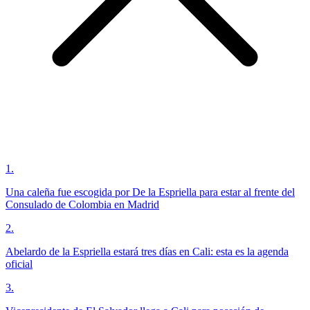
1
.
Una caleña fue escogida por De la Espriella para estar al frente del
Consulado de Colombia en Madrid
2
.
Abelardo de la Espriella estará tres días en Cali: esta es la agenda
oficial
3
.