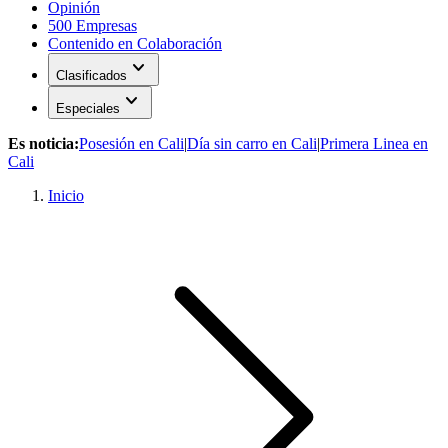
Opinión
500 Empresas
Contenido en Colaboración
expand_more
Clasificados
expand_more
Especiales
Es noticia:
Posesión en Cali
|
Día sin carro en Cali
|
Primera Linea en
Cali
Inicio