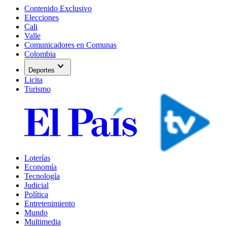
Contenido Exclusivo
Elecciones
Cali
Valle
Comunicadores en Comunas
Colombia
expand_more
Deportes
Licita
Turismo
Loterías
Economía
Tecnología
Judicial
Política
Entretenimiento
Mundo
Multimedia