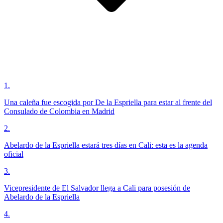
1
.
Una caleña fue escogida por De la Espriella para estar al frente del
Consulado de Colombia en Madrid
2
.
Abelardo de la Espriella estará tres días en Cali: esta es la agenda
oficial
3
.
Vicepresidente de El Salvador llega a Cali para posesión de
Abelardo de la Espriella
4
.