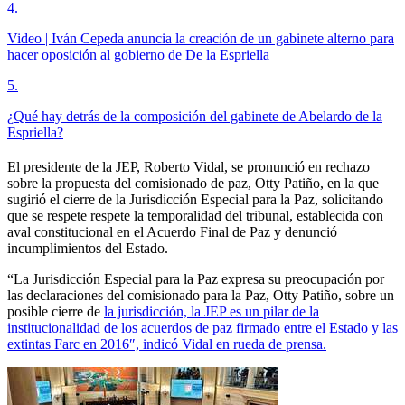
4
.
Video | Iván Cepeda anuncia la creación de un gabinete alterno para
hacer oposición al gobierno de De la Espriella
5
.
¿Qué hay detrás de la composición del gabinete de Abelardo de la
Espriella?
El presidente de la JEP, Roberto Vidal, se pronunció en rechazo
sobre la propuesta del comisionado de paz, Otty Patiño, en la que
sugirió el cierre de la Jurisdicción Especial para la Paz, solicitando
que se respete respete la temporalidad del tribunal, establecida con
aval constitucional en el Acuerdo Final de Paz y denunció
incumplimientos del Estado.
“La Jurisdicción Especial para la Paz expresa su preocupación por
las declaraciones del comisionado para la Paz, Otty Patiño, sobre un
posible cierre de
la jurisdicción, la JEP es un pilar de la
institucionalidad de los acuerdos de paz firmado entre el Estado y las
extintas Farc en 2016″, indicó Vidal en rueda de prensa.