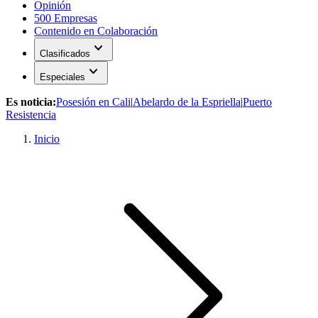
Opinión
500 Empresas
Contenido en Colaboración
expand_more
Clasificados
expand_more
Especiales
Es noticia:
Posesión en Cali
|
Abelardo de la Espriella
|
Puerto
Resistencia
Inicio