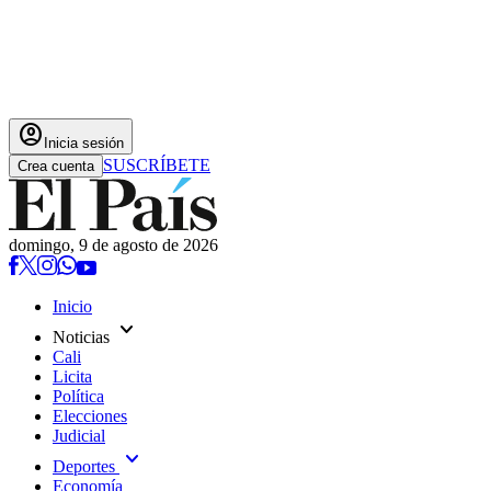
account_circle
Inicia sesión
SUSCRÍBETE
Crea cuenta
domingo, 9 de agosto de 2026
Inicio
expand_more
Noticias
Cali
Licita
Política
Elecciones
Judicial
expand_more
Deportes
Economía