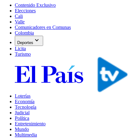
Contenido Exclusivo
Elecciones
Cali
Valle
Comunicadores en Comunas
Colombia
expand_more
Deportes
Licita
Turismo
Loterías
Economía
Tecnología
Judicial
Política
Entretenimiento
Mundo
Multimedia