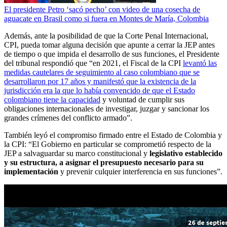
El presidente Petro ‘sacó pecho’ con video de una cosecha de
aguacate en Brasil como si fuera en Montes de María, Colombia
Además, ante la posibilidad de que la Corte Penal Internacional,
CPI, pueda tomar alguna decisión que apunte a cerrar la JEP antes
de tiempo o que impida el desarrollo de sus funciones, el Presidente
del tribunal respondió que “en 2021, el Fiscal de la CPI
levantó las
medidas cautelares de seguimiento al caso colombiano que se
desarrollaron por 17 años y manifestó que la existencia de la
jurisdicción era la que lo había convencido de que el Estado
colombiano tiene la capacidad
y voluntad de cumplir sus
obligaciones internacionales de investigar, juzgar y sancionar los
grandes crímenes del conflicto armado”.
También leyó el compromiso firmado entre el Estado de Colombia y
la CPI: “El Gobierno en particular se comprometió respecto de la
JEP a salvaguardar su marco constitucional y
legislativo establecido
y su estructura, a asignar el presupuesto necesario para su
implementación
y prevenir culquier interferencia en sus funciones”.