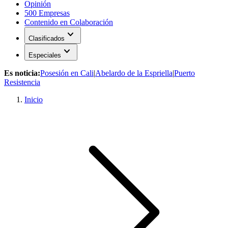
Opinión
500 Empresas
Contenido en Colaboración
expand_more
Clasificados
expand_more
Especiales
Es noticia:
Posesión en Cali
|
Abelardo de la Espriella
|
Puerto
Resistencia
Inicio