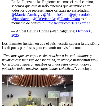
En La Fuerza de las Regiones tenemos claro el camino,
sabemos que este desafío tenemos que asumirlo entre
todos los que representamos certezas no ansiedades...
@MauriceArmitage
,
@MauricioCard
,
@pipecordoba
,
@lunadavid
,
@JDOviedoAr
,
@DanielPalam
es el
momento de construir…
pic.twitter.com/1CzeYztqa3
— Aníbal Gaviria Correa (@anibalgaviria)
October 6,
2025
Los firmantes insisten en que el país necesita superar la división y
las disputas partidistas para construir una visión común.
“Tenemos que ser capaces de escuchar a los colombianos y
llevarles este mensaje de esperanza, de trabajo mancomunado y
honesto para superar nuestros grandes retos como nación y
potenciar todas nuestras capacidades colectivas”
, concluye.