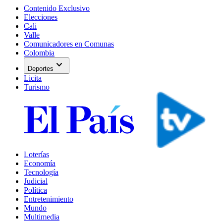
Contenido Exclusivo
Elecciones
Cali
Valle
Comunicadores en Comunas
Colombia
expand_more
Deportes
Licita
Turismo
Loterías
Economía
Tecnología
Judicial
Política
Entretenimiento
Mundo
Multimedia