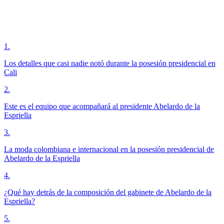
1
.
Los detalles que casi nadie notó durante la posesión presidencial en
Cali
2
.
Este es el equipo que acompañará al presidente Abelardo de la
Espriella
3
.
La moda colombiana e internacional en la posesión presidencial de
Abelardo de la Espriella
4
.
¿Qué hay detrás de la composición del gabinete de Abelardo de la
Espriella?
5
.