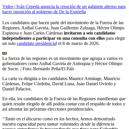
Video | Iván Cepeda anuncia la creación de un gabinete alterno para
hacer oposición al gobierno de De la Espriella
Los candidatos que hacen parte del movimiento de la Fuerza de las
Regiones, Aníbal Gaviria, Juan Guillermo Zuluaga, Héctor Olimpo
Espinosa y Juan Carlos Cárdenas
invitaron a seis candidatos
independientes a participar en una consulta con ellos
para elegir
un solo
candidato presidencia
l el 8 de marzo de 2026.
La fuerza de las regiones es un movimiento que agrupa a varios ex
gobernadores como Aníbal Gaviria de Antioquia y Héctor Olimpo
de Sucre.
| Foto:
Bernardo Peña/El País
La carta va dirigida a los candidatos Maurice Armitage, Mauricio
Cárdenas, Felipe Córdoba, David Luna, Juan Daniel Oviedo y
Daniel Palacios.
En ella, los candidatos de la Fuerza de las Regiones manifiestan que
quien resulte elegido de allí podría contar con el respaldo de todos y
así afrontar las próximas elecciones presidenciales.
“Tanto en el discurso como en los hechos, hemos demostrado
nuestra capacidad para sumar voluntades desde la diferencia