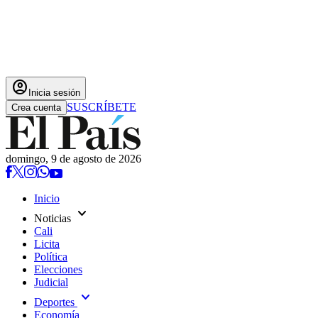
account_circle
Inicia sesión
SUSCRÍBETE
Crea cuenta
domingo, 9 de agosto de 2026
Inicio
expand_more
Noticias
Cali
Licita
Política
Elecciones
Judicial
expand_more
Deportes
Economía