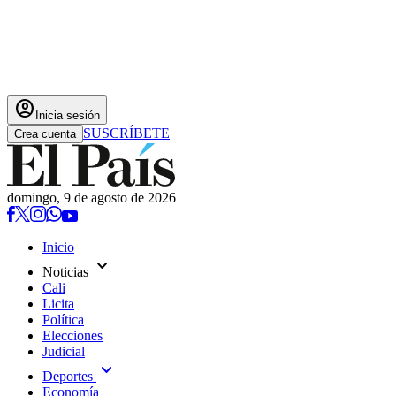
account_circle
Inicia sesión
SUSCRÍBETE
Crea cuenta
domingo, 9 de agosto de 2026
Inicio
expand_more
Noticias
Cali
Licita
Política
Elecciones
Judicial
expand_more
Deportes
Economía