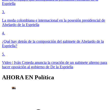
Espriella
3
.
La moda colombiana e internacional en la posesión presidencial de
Abelardo de la Espriella
4
.
¿Qué hay detrás de la composición del gabinete de Abelardo de la
Espriella?
5
.
Video | Iván Cepeda anuncia la creación de un gabinete alterno para
hacer oposición al gobierno de De la Espriella
AHORA EN
Política