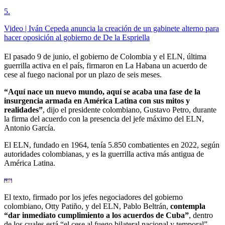
5
.
Video | Iván Cepeda anuncia la creación de un gabinete alterno para
hacer oposición al gobierno de De la Espriella
El pasado 9 de junio, el gobierno de Colombia y el ELN, última
guerrilla activa en el país, firmaron en La Habana un acuerdo de
cese al fuego nacional por un plazo de seis meses.
“Aquí nace un nuevo mundo, aquí se acaba una fase de la
insurgencia armada en América Latina con sus mitos y
realidades”
, dijo el presidente colombiano, Gustavo Petro, durante
la firma del acuerdo con la presencia del jefe máximo del ELN,
Antonio García.
El ELN, fundado en 1964, tenía 5.850 combatientes en 2022, según
autoridades colombianas, y es la guerrilla activa más antigua de
América Latina.
El texto, firmado por los jefes negociadores del gobierno
colombiano, Otty Patiño, y del ELN, Pablo Beltrán,
contempla
“dar inmediato cumplimiento a los acuerdos de Cuba”
, dentro
de los cuales está “el cese al fuego bilateral nacional y temporal”,