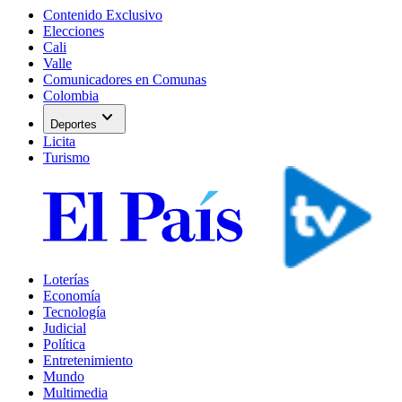
Contenido Exclusivo
Elecciones
Cali
Valle
Comunicadores en Comunas
Colombia
expand_more
Deportes
Licita
Turismo
Loterías
Economía
Tecnología
Judicial
Política
Entretenimiento
Mundo
Multimedia