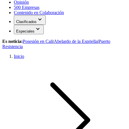
Opinión
500 Empresas
Contenido en Colaboración
expand_more
Clasificados
expand_more
Especiales
Es noticia:
Posesión en Cali
|
Abelardo de la Espriella
|
Puerto
Resistencia
Inicio