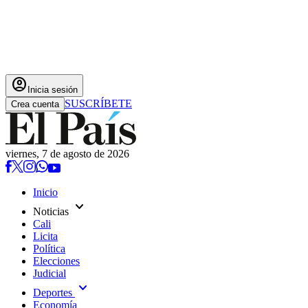
account_circle
Inicia sesión
SUSCRÍBETE
Crea cuenta
viernes, 7 de agosto de 2026
Inicio
expand_more
Noticias
Cali
Licita
Política
Elecciones
Judicial
expand_more
Deportes
Economía