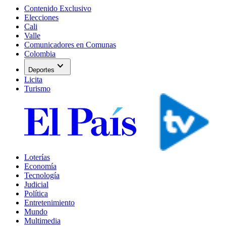
Contenido Exclusivo
Elecciones
Cali
Valle
Comunicadores en Comunas
Colombia
expand_more
Deportes
Licita
Turismo
Loterías
Economía
Tecnología
Judicial
Política
Entretenimiento
Mundo
Multimedia