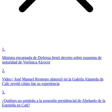
1
.
Ministra encargada de Defensa frenó decreto sobre esquema de
seguridad de Verónica Alcocer
2
.
Video | José Manuel Restrepo almorzó en la Galería Alameda de
Cali: reveló cómo fue su experiencia
3
.
¿Quiénes no asistirán a la posesión presidencial de Abelardo de la
Espriella en Cali?