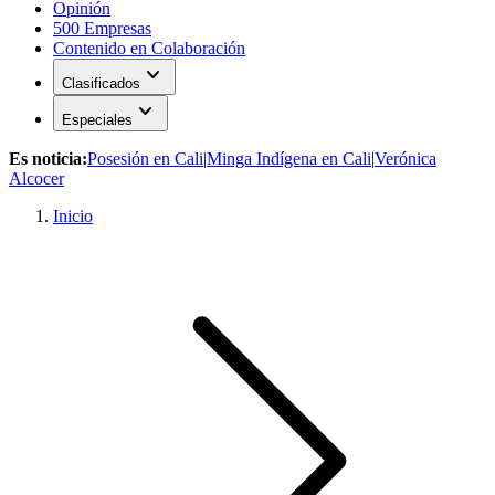
Opinión
500 Empresas
Contenido en Colaboración
expand_more
Clasificados
expand_more
Especiales
Es noticia:
Posesión en Cali
|
Minga Indígena en Cali
|
Verónica
Alcocer
Inicio