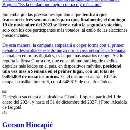
Bogotá: “Es la ciudad que mejor conozco y más amo”
Sin embargo, las previsiones apuntan a que
tendrán que
transcurrir tres semanas más para que, finalmente, el domingo
19 de noviembre del 2023 se lleve a cabo la segunda votación,
solo con los dos participantes más votados, al estilo de las elecciones
presidenciales.
De esta manera, la campaña empezará a coger forma con el primer
debate a desarrollarse este domingo por la casa periodística Semana,
la cual, en entornos digitales, es la que más usuarios recoge. Así lo
reporta la firma Comscore, que en su último ranking de medios
digitales más leídos en el país, en dispositivos móviles,
posicionó
una vez más a Semana en el primer lugar, con un total de
9.496.009 de usuarios únicos.
En el mismo escalafón, El País
ocupa la casilla número 6, con 4.848.619 de usuarios únicos.
El elegido sucederá a la alcaldesa Claudia López a partir del 1 de
enero del 2024, y hasta el 31 de diciembre del 2027.
| Foto:
Alcaldía
de Bogotá
Gerson Hincapié