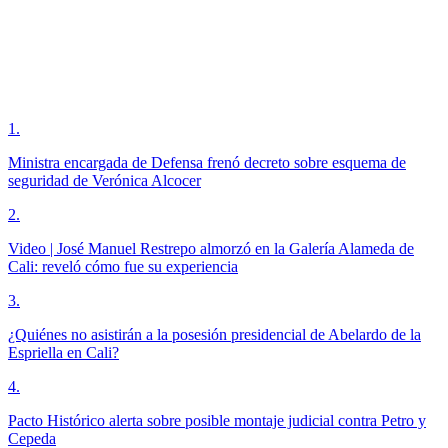
1
.
Ministra encargada de Defensa frenó decreto sobre esquema de
seguridad de Verónica Alcocer
2
.
Video | José Manuel Restrepo almorzó en la Galería Alameda de
Cali: reveló cómo fue su experiencia
3
.
¿Quiénes no asistirán a la posesión presidencial de Abelardo de la
Espriella en Cali?
4
.
Pacto Histórico alerta sobre posible montaje judicial contra Petro y
Cepeda