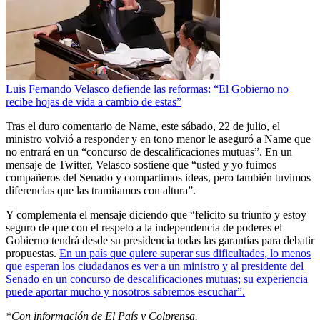
Luis Fernando Velasco defiende las reformas: “El Gobierno no
recibe hojas de vida a cambio de estas”
Tras el duro comentario de Name, este sábado, 22 de julio, el
ministro volvió a responder y en tono menor le aseguró a Name que
no entrará en un “concurso de descalificaciones mutuas”. En un
mensaje de Twitter, Velasco sostiene que “usted y yo fuimos
compañeros del Senado y compartimos ideas, pero también tuvimos
diferencias que las tramitamos con altura”.
Y complementa el mensaje diciendo que “felicito su triunfo y estoy
seguro de que con el respeto a la independencia de poderes el
Gobierno tendrá desde su presidencia todas las garantías para debatir
propuestas.
En un país que quiere superar sus dificultades, lo menos
que esperan los ciudadanos es ver a un ministro y al presidente del
Senado en un concurso de descalificaciones mutuas; su experiencia
puede aportar mucho y nosotros sabremos escuchar”.
*Con información de El País y Colprensa.