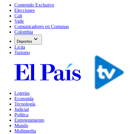
Contenido Exclusivo
Elecciones
Cali
Valle
Comunicadores en Comunas
Colombia
expand_more
Deportes
Licita
Turismo
Loterías
Economía
Tecnología
Judicial
Política
Entretenimiento
Mundo
Multimedia