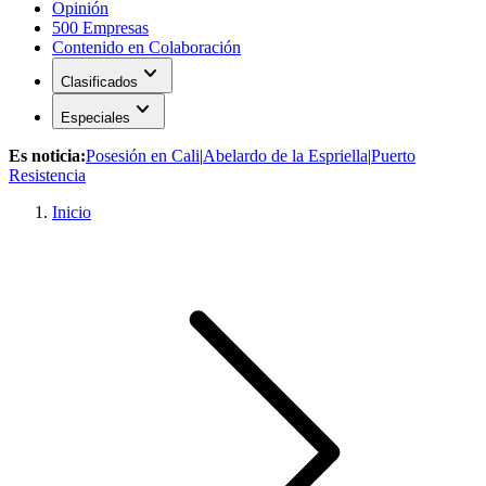
Opinión
500 Empresas
Contenido en Colaboración
expand_more
Clasificados
expand_more
Especiales
Es noticia:
Posesión en Cali
|
Abelardo de la Espriella
|
Puerto
Resistencia
Inicio