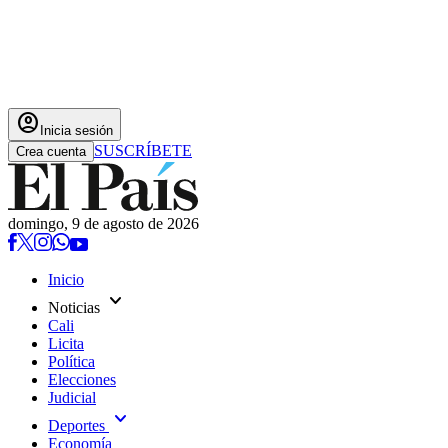
account_circle
Inicia sesión
SUSCRÍBETE
Crea cuenta
domingo, 9 de agosto de 2026
Inicio
expand_more
Noticias
Cali
Licita
Política
Elecciones
Judicial
expand_more
Deportes
Economía