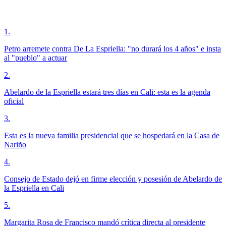
1
.
Petro arremete contra De La Espriella: "no durará los 4 años" e insta
al "pueblo" a actuar
2
.
Abelardo de la Espriella estará tres días en Cali: esta es la agenda
oficial
3
.
Esta es la nueva familia presidencial que se hospedará en la Casa de
Nariño
4
.
Consejo de Estado dejó en firme elección y posesión de Abelardo de
la Espriella en Cali
5
.
Margarita Rosa de Francisco mandó crítica directa al presidente