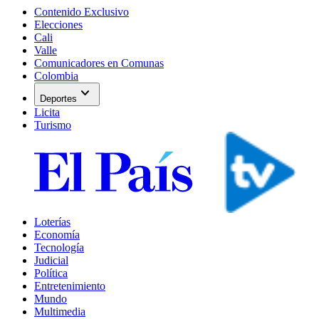
Contenido Exclusivo
Elecciones
Cali
Valle
Comunicadores en Comunas
Colombia
expand_more
Deportes
Licita
Turismo
Loterías
Economía
Tecnología
Judicial
Política
Entretenimiento
Mundo
Multimedia