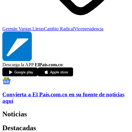
Germán Vargas Lleras
Cambio Radical
Vicepresidencia
Descarga la APP
ElPaís.com.co
:
Convierta a
El País
.com.co
en su fuente de noticias
aquí
Noticias
Destacadas