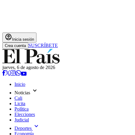
account_circle
Inicia sesión
SUSCRÍBETE
Crea cuenta
jueves, 6 de agosto de 2026
Inicio
expand_more
Noticias
Cali
Licita
Política
Elecciones
Judicial
expand_more
Deportes
Economía