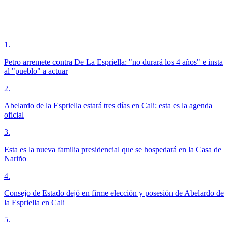
1
.
Petro arremete contra De La Espriella: "no durará los 4 años" e insta
al "pueblo" a actuar
2
.
Abelardo de la Espriella estará tres días en Cali: esta es la agenda
oficial
3
.
Esta es la nueva familia presidencial que se hospedará en la Casa de
Nariño
4
.
Consejo de Estado dejó en firme elección y posesión de Abelardo de
la Espriella en Cali
5
.