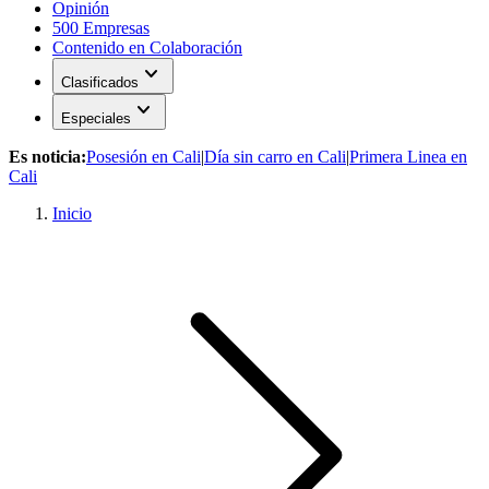
Opinión
500 Empresas
Contenido en Colaboración
expand_more
Clasificados
expand_more
Especiales
Es noticia:
Posesión en Cali
|
Día sin carro en Cali
|
Primera Linea en
Cali
Inicio