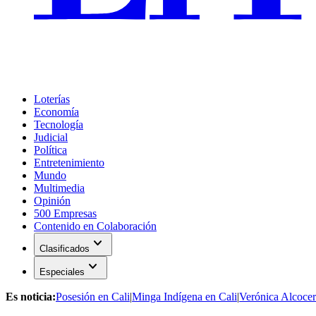
Loterías
Economía
Tecnología
Judicial
Política
Entretenimiento
Mundo
Multimedia
Opinión
500 Empresas
Contenido en Colaboración
expand_more
Clasificados
expand_more
Especiales
Es noticia:
Posesión en Cali
|
Minga Indígena en Cali
|
Verónica Alcocer