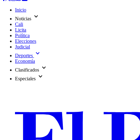
Inicio
expand_more
Noticias
Cali
Licita
Política
Elecciones
Judicial
expand_more
Deportes
Economía
expand_more
Clasificados
expand_more
Especiales