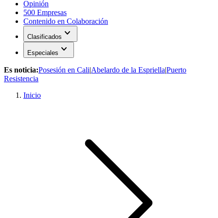
Opinión
500 Empresas
Contenido en Colaboración
expand_more
Clasificados
expand_more
Especiales
Es noticia:
Posesión en Cali
|
Abelardo de la Espriella
|
Puerto
Resistencia
Inicio