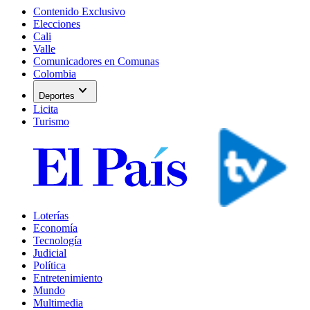
Contenido Exclusivo
Elecciones
Cali
Valle
Comunicadores en Comunas
Colombia
expand_more
Deportes
Licita
Turismo
Loterías
Economía
Tecnología
Judicial
Política
Entretenimiento
Mundo
Multimedia