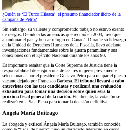
¿Quién es ‘El Turco Hilasca’, el presunto financiador ilícito de la
campaña de Petro?
Sin embargo, su valiente y comprometido trabajo no estuvo exento
de riesgos. Debido a las amenazas que recibió en 2003, tuvo que
abandonar el país y buscar refugio en Canadá. Durante su liderazgo
en la Unidad de Derechos Humanos de la Fiscalía, llevó adelante
investigaciones fundamentales sobre la guerra paramilitar y sus
conexiones con el Ejército Nacional durante los años 90.
Es importante resaltar que la Corte Suprema de Justicia tiene la
responsabilidad de elegir a una de las tres mujeres previamente
seleccionadas por el presidente Gustavo Petro para ocupar el puesto
vacante dejado por Francisco Barbosa.
El tribunal llevará a cabo
entrevistas con las tres candidatas y realizará una evaluación
exhaustiva para tomar una decisión sobre quién será la
próxima fiscal general de la nación.
Finalmente, la votación se
realizará en la Sala Plena para tomar la decisión definitiva.
Ángela María Buitrago
La abogada y exfiscal Ángela María Buitrago, también conocida
como la “fiscal de hierro”, tuvo un destacado liderazgo en casos