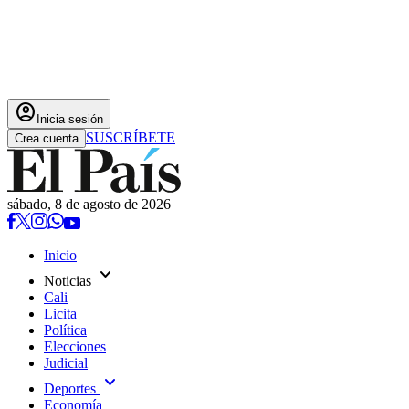
account_circle
Inicia sesión
SUSCRÍBETE
Crea cuenta
sábado, 8 de agosto de 2026
Inicio
expand_more
Noticias
Cali
Licita
Política
Elecciones
Judicial
expand_more
Deportes
Economía