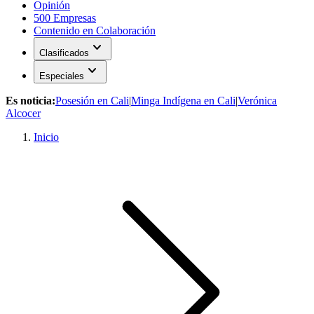
Opinión
500 Empresas
Contenido en Colaboración
expand_more
Clasificados
expand_more
Especiales
Es noticia:
Posesión en Cali
|
Minga Indígena en Cali
|
Verónica
Alcocer
Inicio