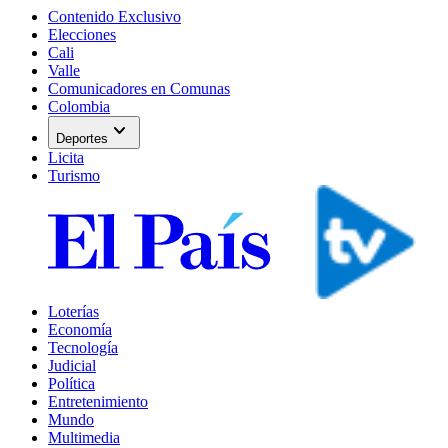
Contenido Exclusivo
Elecciones
Cali
Valle
Comunicadores en Comunas
Colombia
expand_more
Deportes
Licita
Turismo
Loterías
Economía
Tecnología
Judicial
Política
Entretenimiento
Mundo
Multimedia