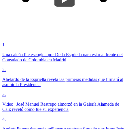
1
.
Una caleña fue escogida por De la Espriella para estar al frente del
Consulado de Colombia en Madrid
2
.
Abelardo de la Espriella revela las primeras medidas que firmará al
asumir la Presidencia
3
.
Video | José Manuel Restrepo almorzó en la Galería Alameda de
Cali: reveló cómo fue su experiencia
4
.
Andrés Forero denuncia millonario contrato firmado por Jorge Iván