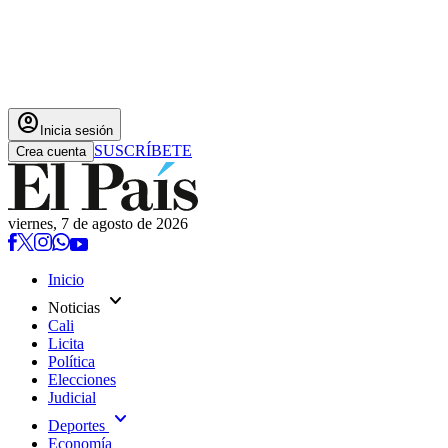
account_circle
Inicia sesión
SUSCRÍBETE
Crea cuenta
viernes, 7 de agosto de 2026
Inicio
expand_more
Noticias
Cali
Licita
Política
Elecciones
Judicial
expand_more
Deportes
Economía