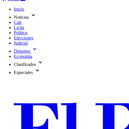
Inicio
expand_more
Noticias
Cali
Licita
Política
Elecciones
Judicial
expand_more
Deportes
Economía
expand_more
Clasificados
expand_more
Especiales