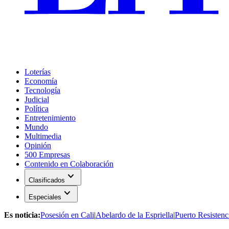
Loterías
Economía
Tecnología
Judicial
Política
Entretenimiento
Mundo
Multimedia
Opinión
500 Empresas
Contenido en Colaboración
expand_more
Clasificados
expand_more
Especiales
Es noticia:
Posesión en Cali
|
Abelardo de la Espriella
|
Puerto Resistenc