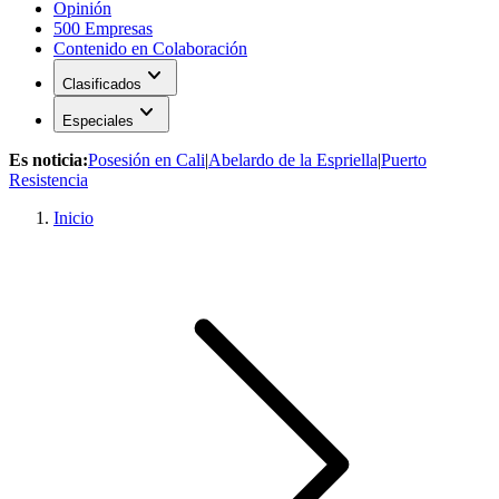
Opinión
500 Empresas
Contenido en Colaboración
expand_more
Clasificados
expand_more
Especiales
Es noticia:
Posesión en Cali
|
Abelardo de la Espriella
|
Puerto
Resistencia
Inicio