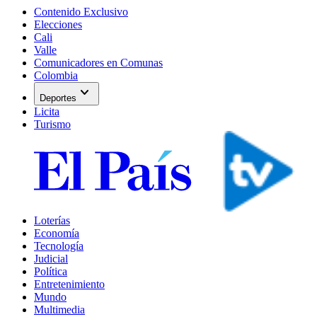
Contenido Exclusivo
Elecciones
Cali
Valle
Comunicadores en Comunas
Colombia
expand_more
Deportes
Licita
Turismo
Loterías
Economía
Tecnología
Judicial
Política
Entretenimiento
Mundo
Multimedia