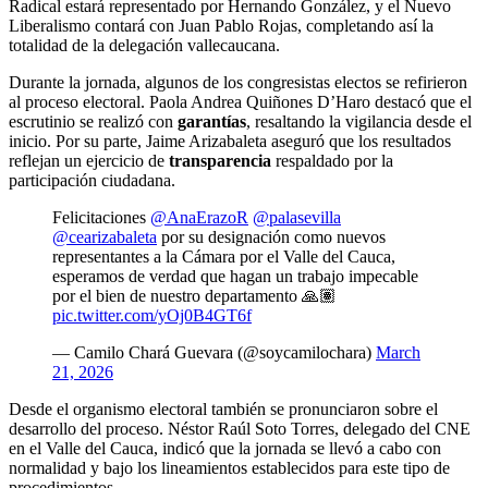
Radical estará representado por Hernando González, y el Nuevo
Liberalismo contará con Juan Pablo Rojas, completando así la
totalidad de la delegación vallecaucana.
Durante la jornada, algunos de los congresistas electos se refirieron
al proceso electoral. Paola Andrea Quiñones D’Haro destacó que el
escrutinio se realizó con
garantías
, resaltando la vigilancia desde el
inicio. Por su parte, Jaime Arizabaleta aseguró que los resultados
reflejan un ejercicio de
transparencia
respaldado por la
participación ciudadana.
Felicitaciones
@AnaErazoR
@palasevilla
@cearizabaleta
por su designación como nuevos
representantes a la Cámara por el Valle del Cauca,
esperamos de verdad que hagan un trabajo impecable
por el bien de nuestro departamento 🙏🏽
pic.twitter.com/yOj0B4GT6f
— Camilo Chará Guevara (@soycamilochara)
March
21, 2026
Desde el organismo electoral también se pronunciaron sobre el
desarrollo del proceso. Néstor Raúl Soto Torres, delegado del CNE
en el Valle del Cauca, indicó que la jornada se llevó a cabo con
normalidad y bajo los lineamientos establecidos para este tipo de
procedimientos.