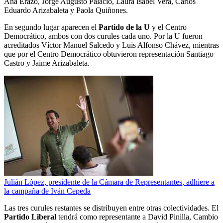
Ana Erazo, Jorge Augusto Palacio, Laura Isabel Vera, Carlos
Eduardo Arizabaleta y Paola Quiñones.
En segundo lugar aparecen el
Partido de la U
y el Centro
Democrático, ambos con dos curules cada uno. Por la U fueron
acreditados Víctor Manuel Salcedo y Luis Alfonso Chávez, mientras
que por el Centro Democrático obtuvieron representación Santiago
Castro y Jaime Arizabaleta.
Julián López, presidente de la Cámara de Representantes, adhiere a
la campaña de Iván Cepeda
Las tres curules restantes se distribuyen entre otras colectividades. El
Partido Liberal
tendrá como representante a David Pinilla, Cambio