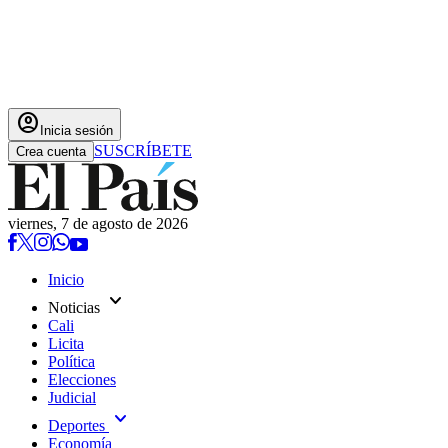
account_circle
Inicia sesión
SUSCRÍBETE
Crea cuenta
viernes, 7 de agosto de 2026
Inicio
expand_more
Noticias
Cali
Licita
Política
Elecciones
Judicial
expand_more
Deportes
Economía