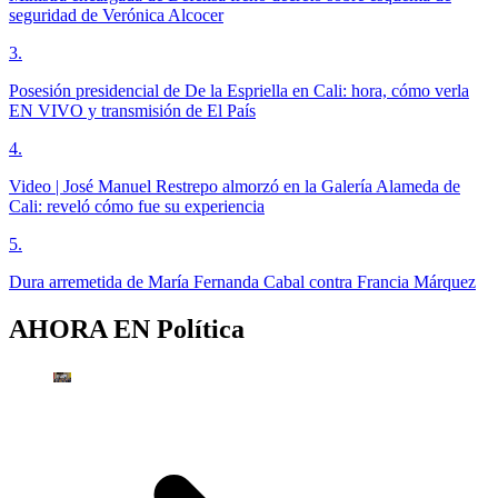
seguridad de Verónica Alcocer
3
.
Posesión presidencial de De la Espriella en Cali: hora, cómo verla
EN VIVO y transmisión de El País
4
.
Video | José Manuel Restrepo almorzó en la Galería Alameda de
Cali: reveló cómo fue su experiencia
5
.
Dura arremetida de María Fernanda Cabal contra Francia Márquez
AHORA EN
Política