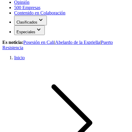
Opinión
500 Empresas
Contenido en Colaboración
expand_more
Clasificados
expand_more
Especiales
Es noticia:
Posesión en Cali
|
Abelardo de la Espriella
|
Puerto
Resistencia
Inicio