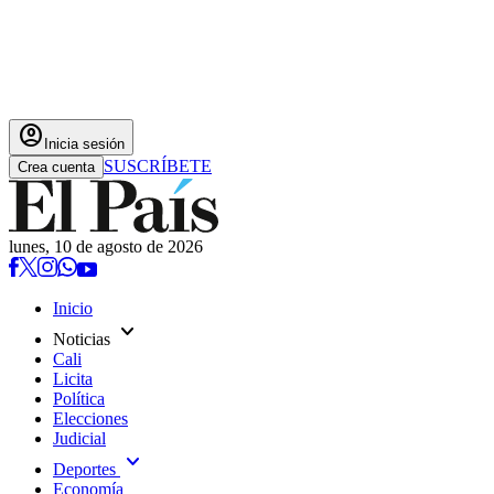
account_circle
Inicia sesión
SUSCRÍBETE
Crea cuenta
lunes, 10 de agosto de 2026
Inicio
expand_more
Noticias
Cali
Licita
Política
Elecciones
Judicial
expand_more
Deportes
Economía