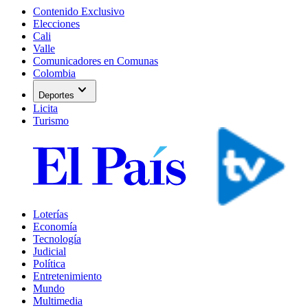
Contenido Exclusivo
Elecciones
Cali
Valle
Comunicadores en Comunas
Colombia
expand_more
Deportes
Licita
Turismo
Loterías
Economía
Tecnología
Judicial
Política
Entretenimiento
Mundo
Multimedia