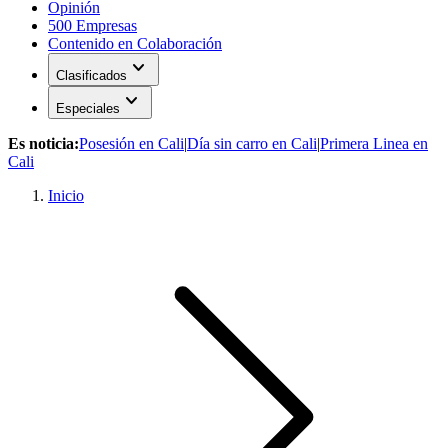
Opinión
500 Empresas
Contenido en Colaboración
expand_more
Clasificados
expand_more
Especiales
Es noticia:
Posesión en Cali
|
Día sin carro en Cali
|
Primera Linea en
Cali
Inicio