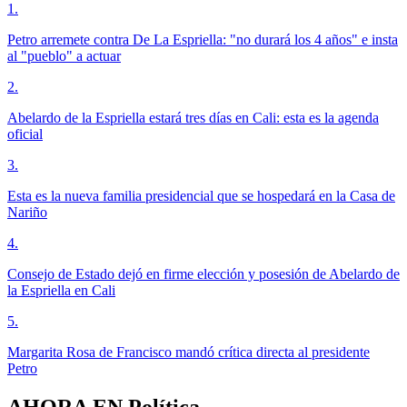
1
.
Petro arremete contra De La Espriella: "no durará los 4 años" e insta
al "pueblo" a actuar
2
.
Abelardo de la Espriella estará tres días en Cali: esta es la agenda
oficial
3
.
Esta es la nueva familia presidencial que se hospedará en la Casa de
Nariño
4
.
Consejo de Estado dejó en firme elección y posesión de Abelardo de
la Espriella en Cali
5
.
Margarita Rosa de Francisco mandó crítica directa al presidente
Petro