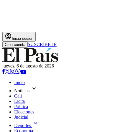
account_circle
Inicia sesión
SUSCRÍBETE
Crea cuenta
jueves, 6 de agosto de 2026
Inicio
expand_more
Noticias
Cali
Licita
Política
Elecciones
Judicial
expand_more
Deportes
Economía