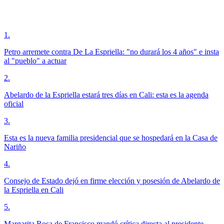
1
.
Petro arremete contra De La Espriella: "no durará los 4 años" e insta
al "pueblo" a actuar
2
.
Abelardo de la Espriella estará tres días en Cali: esta es la agenda
oficial
3
.
Esta es la nueva familia presidencial que se hospedará en la Casa de
Nariño
4
.
Consejo de Estado dejó en firme elección y posesión de Abelardo de
la Espriella en Cali
5
.
Margarita Rosa de Francisco mandó crítica directa al presidente