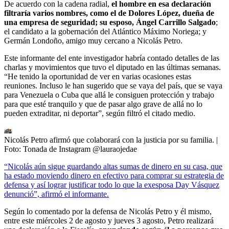
De acuerdo con la cadena radial,
el hombre en esa declaración
filtraría varios nombres, como el de Dolores López, dueña de
una empresa de seguridad; su esposo, Ángel Carrillo Salgado
;
el candidato a la gobernación del Atlántico Máximo Noriega; y
Germán Londoño, amigo muy cercano a Nicolás Petro.
Este informante del ente investigador habría contado detalles de las
charlas y movimientos que tuvo el diputado en las últimas semanas.
“He tenido la oportunidad de ver en varias ocasiones estas
reuniones. Incluso le han sugerido que se vaya del país, que se vaya
para Venezuela o Cuba que allá le consiguen protección y trabajo
para que esté tranquilo y que de pasar algo grave de allá no lo
pueden extraditar, ni deportar”, según filtró el citado medio.
Nicolás Petro afirmó que colaborará con la justicia por su familia.
|
Foto:
Tonada de Instagram @lauraojedae
“Nicolás aún sigue guardando altas sumas de dinero en su casa, que
ha estado moviendo dinero en efectivo para comprar su estrategia de
defensa y así lograr justificar todo lo que la exesposa Day Vásquez
denunció”, afirmó el informante.
Según lo comentado por la defensa de Nicolás Petro y él mismo,
entre este miércoles 2 de agosto y jueves 3 agosto, Petro realizará