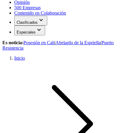
Opinión
500 Empresas
Contenido en Colaboración
expand_more
Clasificados
expand_more
Especiales
Es noticia:
Posesión en Cali
|
Abelardo de la Espriella
|
Puerto
Resistencia
Inicio