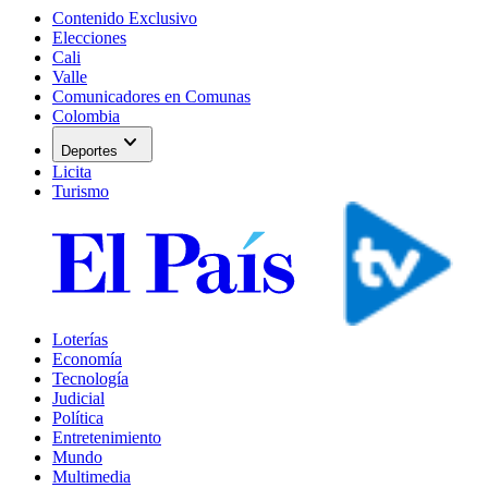
Contenido Exclusivo
Elecciones
Cali
Valle
Comunicadores en Comunas
Colombia
expand_more
Deportes
Licita
Turismo
Loterías
Economía
Tecnología
Judicial
Política
Entretenimiento
Mundo
Multimedia