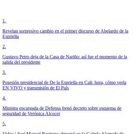
1
.
Revelan sorpresivo cambio en el primer discurso de Abelardo de la
Espriella
2
.
Gustavo Petro deja de la Casa de Nariño: así fue el momento de la
salida del presidente
3
.
Posesión presidencial de De la Espriella en Cali: hora, cómo verla
EN VIVO y transmisión de El País
4
.
Ministra encargada de Defensa frenó decreto sobre esquema de
seguridad de Verónica Alcocer
5
.
Video | José Manuel Restrepo almorzó en la Galería Alameda de