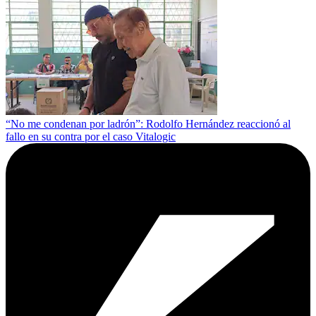
“No me condenan por ladrón”: Rodolfo Hernández reaccionó al
fallo en su contra por el caso Vitalogic