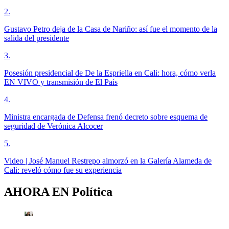
2
.
Gustavo Petro deja de la Casa de Nariño: así fue el momento de la
salida del presidente
3
.
Posesión presidencial de De la Espriella en Cali: hora, cómo verla
EN VIVO y transmisión de El País
4
.
Ministra encargada de Defensa frenó decreto sobre esquema de
seguridad de Verónica Alcocer
5
.
Video | José Manuel Restrepo almorzó en la Galería Alameda de
Cali: reveló cómo fue su experiencia
AHORA EN
Política