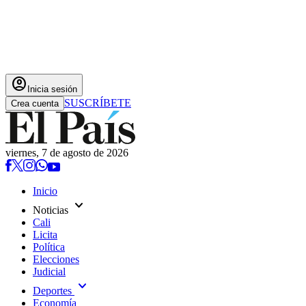
account_circle
Inicia sesión
SUSCRÍBETE
Crea cuenta
viernes, 7 de agosto de 2026
Inicio
expand_more
Noticias
Cali
Licita
Política
Elecciones
Judicial
expand_more
Deportes
Economía