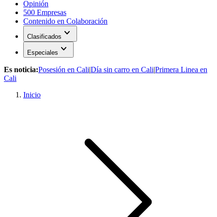
Opinión
500 Empresas
Contenido en Colaboración
expand_more
Clasificados
expand_more
Especiales
Es noticia:
Posesión en Cali
|
Día sin carro en Cali
|
Primera Linea en
Cali
Inicio