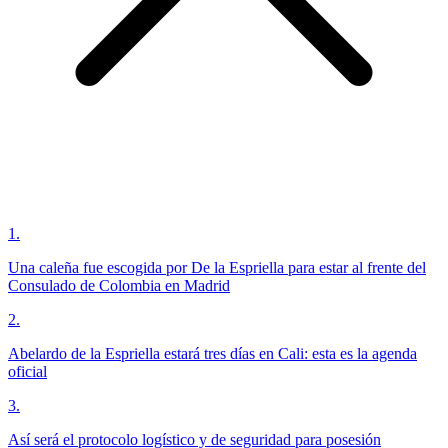
1
.
Una caleña fue escogida por De la Espriella para estar al frente del
Consulado de Colombia en Madrid
2
.
Abelardo de la Espriella estará tres días en Cali: esta es la agenda
oficial
3
.
Así será el protocolo logístico y de seguridad para posesión