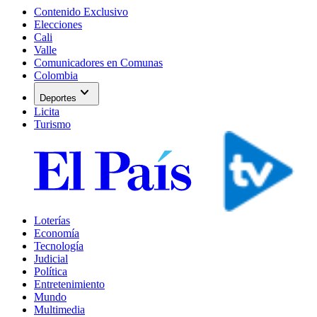
Contenido Exclusivo
Elecciones
Cali
Valle
Comunicadores en Comunas
Colombia
expand_more
Deportes
Licita
Turismo
Loterías
Economía
Tecnología
Judicial
Política
Entretenimiento
Mundo
Multimedia