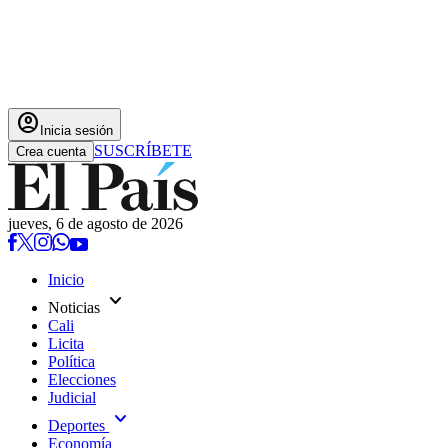
account_circle
Inicia sesión
SUSCRÍBETE
Crea cuenta
jueves, 6 de agosto de 2026
Inicio
expand_more
Noticias
Cali
Licita
Política
Elecciones
Judicial
expand_more
Deportes
Economía