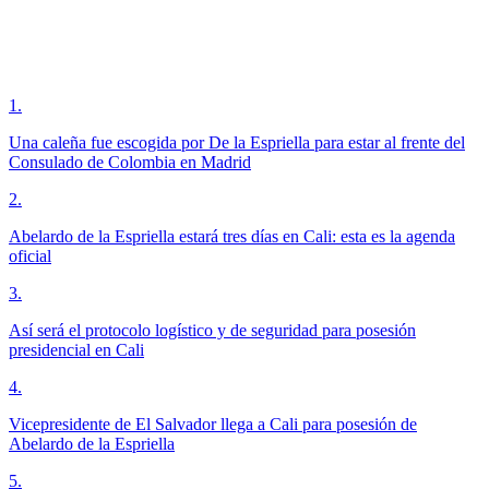
1
.
Una caleña fue escogida por De la Espriella para estar al frente del
Consulado de Colombia en Madrid
2
.
Abelardo de la Espriella estará tres días en Cali: esta es la agenda
oficial
3
.
Así será el protocolo logístico y de seguridad para posesión
presidencial en Cali
4
.
Vicepresidente de El Salvador llega a Cali para posesión de
Abelardo de la Espriella
5
.