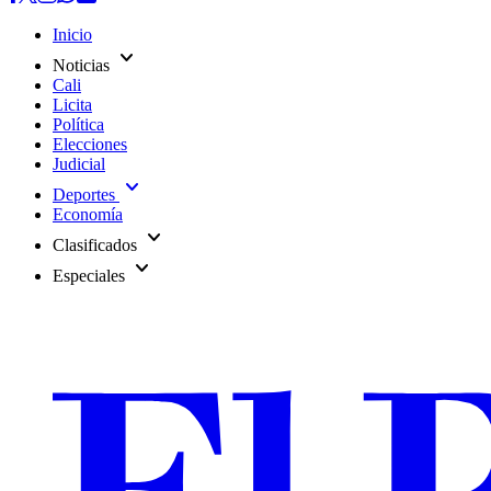
Inicio
expand_more
Noticias
Cali
Licita
Política
Elecciones
Judicial
expand_more
Deportes
Economía
expand_more
Clasificados
expand_more
Especiales