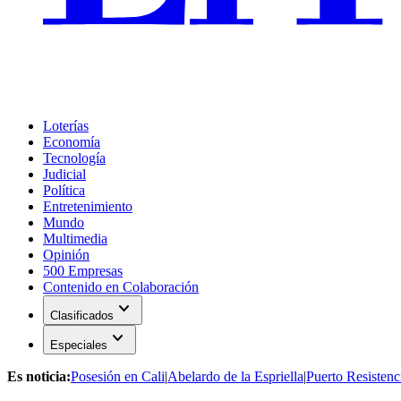
Loterías
Economía
Tecnología
Judicial
Política
Entretenimiento
Mundo
Multimedia
Opinión
500 Empresas
Contenido en Colaboración
expand_more
Clasificados
expand_more
Especiales
Es noticia:
Posesión en Cali
|
Abelardo de la Espriella
|
Puerto Resistenc