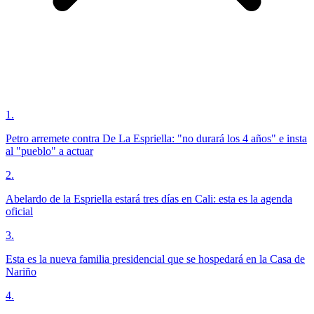
1
.
Petro arremete contra De La Espriella: "no durará los 4 años" e insta
al "pueblo" a actuar
2
.
Abelardo de la Espriella estará tres días en Cali: esta es la agenda
oficial
3
.
Esta es la nueva familia presidencial que se hospedará en la Casa de
Nariño
4
.