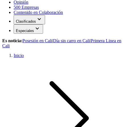
Opinión
500 Empresas
Contenido en Colaboración
expand_more
Clasificados
expand_more
Especiales
Es noticia:
Posesión en Cali
|
Día sin carro en Cali
|
Primera Linea en
Cali
Inicio