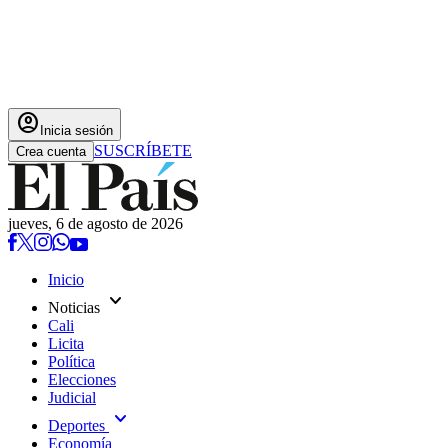
account_circle
Inicia sesión
SUSCRÍBETE
Crea cuenta
jueves, 6 de agosto de 2026
Inicio
expand_more
Noticias
Cali
Licita
Política
Elecciones
Judicial
expand_more
Deportes
Economía