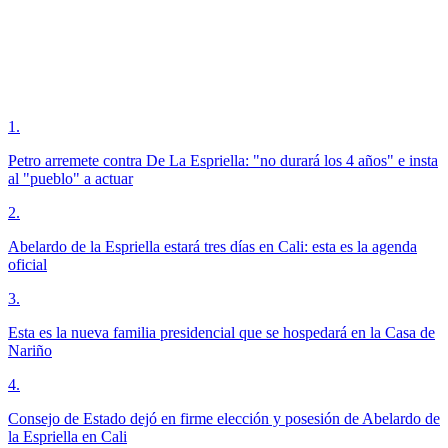
1
.
Petro arremete contra De La Espriella: "no durará los 4 años" e insta
al "pueblo" a actuar
2
.
Abelardo de la Espriella estará tres días en Cali: esta es la agenda
oficial
3
.
Esta es la nueva familia presidencial que se hospedará en la Casa de
Nariño
4
.
Consejo de Estado dejó en firme elección y posesión de Abelardo de
la Espriella en Cali