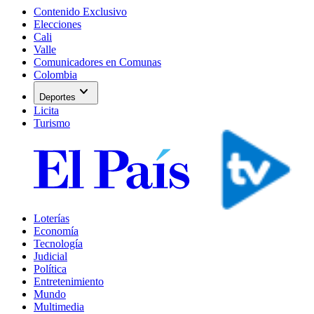
Contenido Exclusivo
Elecciones
Cali
Valle
Comunicadores en Comunas
Colombia
expand_more
Deportes
Licita
Turismo
Loterías
Economía
Tecnología
Judicial
Política
Entretenimiento
Mundo
Multimedia