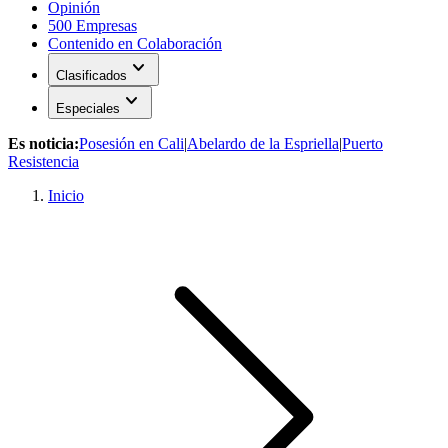
Opinión
500 Empresas
Contenido en Colaboración
expand_more
Clasificados
expand_more
Especiales
Es noticia:
Posesión en Cali
|
Abelardo de la Espriella
|
Puerto
Resistencia
Inicio