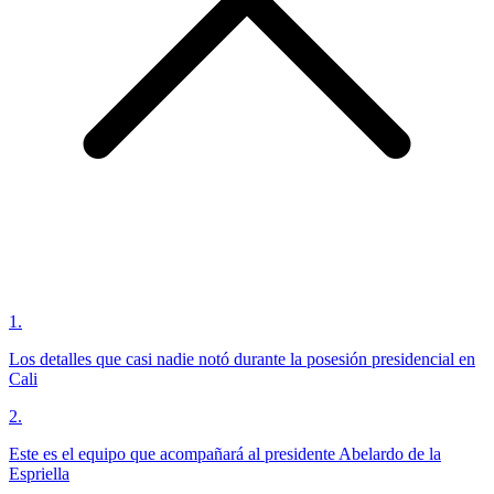
1
.
Los detalles que casi nadie notó durante la posesión presidencial en
Cali
2
.
Este es el equipo que acompañará al presidente Abelardo de la
Espriella