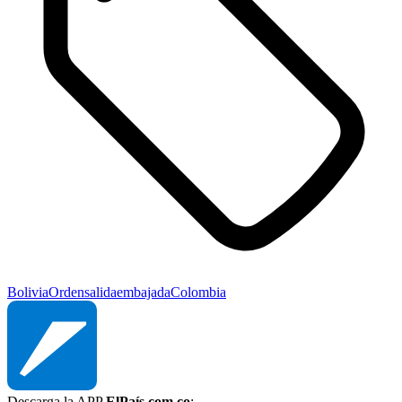
Bolivia
Orden
salida
embajada
Colombia
Descarga la APP
ElPaís.com.co
: