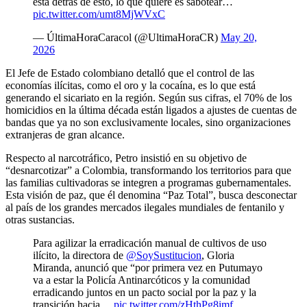
está detrás de esto, lo que quiere es sabotear…
pic.twitter.com/umt8MjWVxC
— ÚltimaHoraCaracol (@UltimaHoraCR)
May 20,
2026
El Jefe de Estado colombiano detalló que el control de las
economías ilícitas, como el oro y la cocaína, es lo que está
generando el sicariato en la región. Según sus cifras, el 70% de los
homicidios en la última década están ligados a ajustes de cuentas de
bandas que ya no son exclusivamente locales, sino organizaciones
extranjeras de gran alcance.
Respecto al narcotráfico, Petro insistió en su objetivo de
“desnarcotizar” a Colombia, transformando los territorios para que
las familias cultivadoras se integren a programas gubernamentales.
Esta visión de paz, que él denomina “Paz Total”, busca desconectar
al país de los grandes mercados ilegales mundiales de fentanilo y
otras sustancias.
Para agilizar la erradicación manual de cultivos de uso
ilícito, la directora de
@SoySustitucion
, Gloria
Miranda, anunció que “por primera vez en Putumayo
va a estar la Policía Antinarcóticos y la comunidad
erradicando juntos en un pacto social por la paz y la
transición hacia…
pic.twitter.com/zHthPg8imf