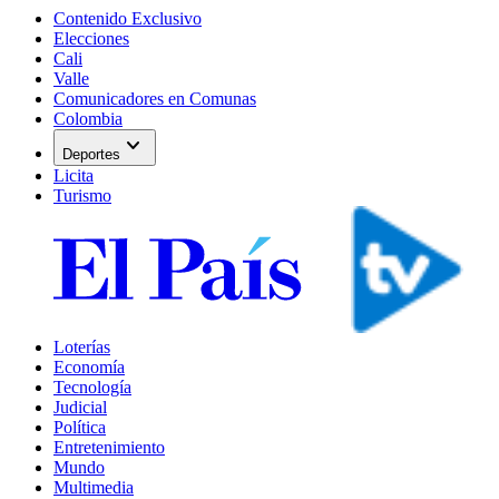
Contenido Exclusivo
Elecciones
Cali
Valle
Comunicadores en Comunas
Colombia
expand_more
Deportes
Licita
Turismo
Loterías
Economía
Tecnología
Judicial
Política
Entretenimiento
Mundo
Multimedia