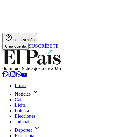
account_circle
Inicia sesión
SUSCRÍBETE
Crea cuenta
domingo, 9 de agosto de 2026
Inicio
expand_more
Noticias
Cali
Licita
Política
Elecciones
Judicial
expand_more
Deportes
Economía