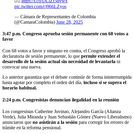
👇🏼.
https://t.co/DLiZf5dvwx
pic.twitter.com/cj966LZyos
— Cámara de Representantes de Colombia
(@CamaraColombia)
June 28, 2025
3:47 p.m. Congreso aprueba sesión permanente con 68 votos a
favor
Con 68 votos a favor y ninguno en contra, el Congreso aprobó la
declaratoria de sesión permanente, lo que
permite extender el
desarrollo de la sesión actual sin necesidad de levantarla
ni
convocar una nueva.
Lo anterior garantiza que el debate continúe de forma ininterrumpida
hasta agotar por completo el orden del día,
incluso si se supera el
horario habitual.
2:24 p.m. Congresistas denuncian ilegalidad en la reunión
Los congresistas Catherine Juvinao, Alejandro García (Alianza
Verde), Julia Miranda y Juan Sebastián Gómez (Nuevo Liberalismo)
anunciaron que
no asistirán a la sesión
para corregir los errores de
trámite en la reforma pensional.