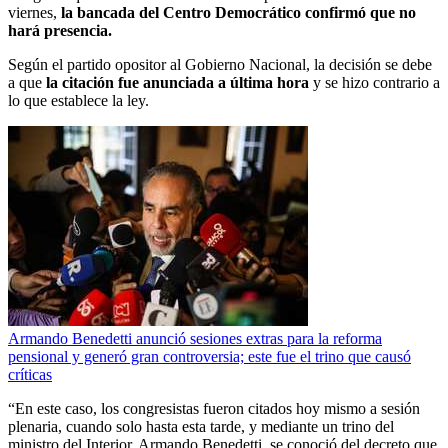
viernes,
la bancada del Centro Democrático confirmó que no
hará presencia.
Según el partido opositor al Gobierno Nacional, la decisión se debe
a que
la citación fue anunciada a última hora
y se hizo contrario a
lo que establece la ley.
Armando Benedetti anunció sesiones extras para la reforma
pensional y generó gran controversia; este fue el trino que causó
críticas
“En este caso, los congresistas fueron citados hoy mismo a sesión
plenaria, cuando solo hasta esta tarde, y mediante un trino del
ministro del Interior, Armando Benedetti, se conoció del decreto que