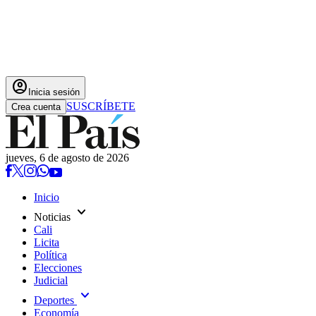
account_circle
Inicia sesión
SUSCRÍBETE
Crea cuenta
jueves, 6 de agosto de 2026
Inicio
expand_more
Noticias
Cali
Licita
Política
Elecciones
Judicial
expand_more
Deportes
Economía