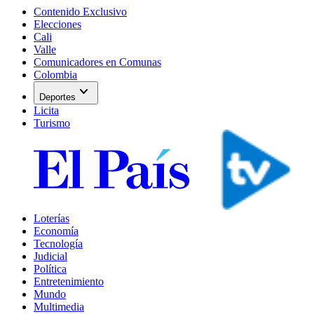
Contenido Exclusivo
Elecciones
Cali
Valle
Comunicadores en Comunas
Colombia
expand_more
Deportes
Licita
Turismo
Loterías
Economía
Tecnología
Judicial
Política
Entretenimiento
Mundo
Multimedia