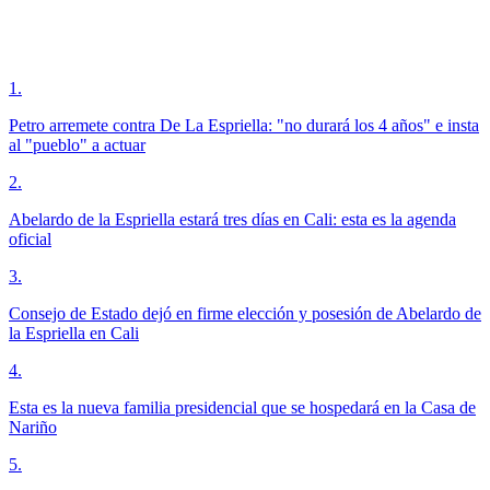
1
.
Petro arremete contra De La Espriella: "no durará los 4 años" e insta
al "pueblo" a actuar
2
.
Abelardo de la Espriella estará tres días en Cali: esta es la agenda
oficial
3
.
Consejo de Estado dejó en firme elección y posesión de Abelardo de
la Espriella en Cali
4
.
Esta es la nueva familia presidencial que se hospedará en la Casa de
Nariño
5
.