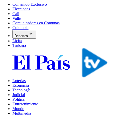
Contenido Exclusivo
Elecciones
Cali
Valle
Comunicadores en Comunas
Colombia
expand_more
Deportes
Licita
Turismo
Loterías
Economía
Tecnología
Judicial
Política
Entretenimiento
Mundo
Multimedia