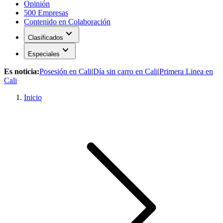
Opinión
500 Empresas
Contenido en Colaboración
expand_more
Clasificados
expand_more
Especiales
Es noticia:
Posesión en Cali
|
Día sin carro en Cali
|
Primera Linea en
Cali
Inicio