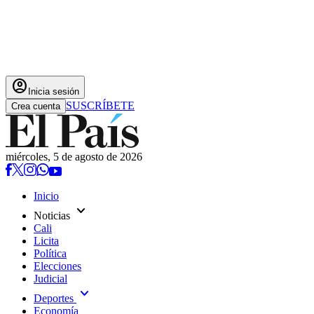
account_circle
Inicia sesión
SUSCRÍBETE
Crea cuenta
miércoles, 5 de agosto de 2026
Inicio
expand_more
Noticias
Cali
Licita
Política
Elecciones
Judicial
expand_more
Deportes
Economía