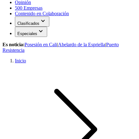
Opinión
500 Empresas
Contenido en Colaboración
expand_more
Clasificados
expand_more
Especiales
Es noticia:
Posesión en Cali
|
Abelardo de la Espriella
|
Puerto
Resistencia
Inicio