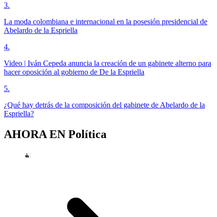
3
.
La moda colombiana e internacional en la posesión presidencial de
Abelardo de la Espriella
4
.
Video | Iván Cepeda anuncia la creación de un gabinete alterno para
hacer oposición al gobierno de De la Espriella
5
.
¿Qué hay detrás de la composición del gabinete de Abelardo de la
Espriella?
AHORA EN
Política