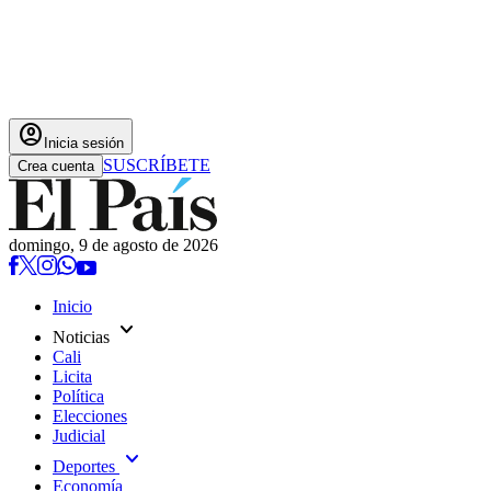
account_circle
Inicia sesión
SUSCRÍBETE
Crea cuenta
domingo, 9 de agosto de 2026
Inicio
expand_more
Noticias
Cali
Licita
Política
Elecciones
Judicial
expand_more
Deportes
Economía