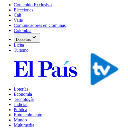
Contenido Exclusivo
Elecciones
Cali
Valle
Comunicadores en Comunas
Colombia
expand_more
Deportes
Licita
Turismo
Loterías
Economía
Tecnología
Judicial
Política
Entretenimiento
Mundo
Multimedia