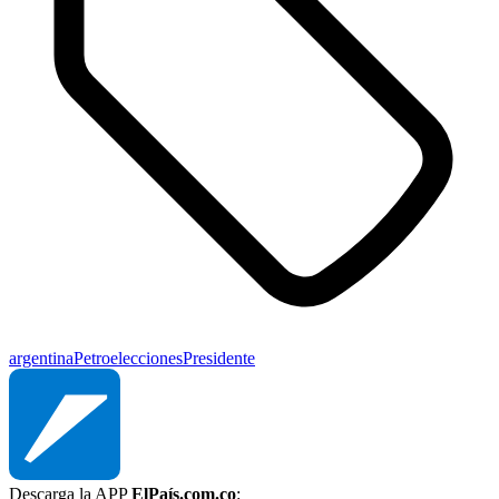
argentina
Petro
elecciones
Presidente
Descarga la APP
ElPaís.com.co
: