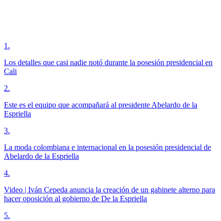
1
.
Los detalles que casi nadie notó durante la posesión presidencial en
Cali
2
.
Este es el equipo que acompañará al presidente Abelardo de la
Espriella
3
.
La moda colombiana e internacional en la posesión presidencial de
Abelardo de la Espriella
4
.
Video | Iván Cepeda anuncia la creación de un gabinete alterno para
hacer oposición al gobierno de De la Espriella
5
.