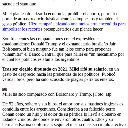
sacude el statu quo.
Milei plantea dolarizar la economía, prohibir el aborto, permitir el
porte de armas, reducir drásticamente los impuestos y también el
gasto público.
Hizo campaña alzando una motosierra encendida para
simbolizar los recorte
s presupuestarios que planea hacer.
Son frecuentes las comparaciones con el expresidente
estadounidense Donald Trump y el exmandatario brasileño Jair
Bolsonaro, si bien ninguno fue tan lejos como para proponer
“dinamitar” el Banco Central, que para Milei es “un mecanismo por
el cual los políticos estafan a los argentinos”.
Tras ser elegido diputado en 2021, Milei rifó su salario,
en un
gesto de desprecio hacia las prebendas de los políticos. Publicó
varios libros, pero ha sido acusado de plagiar párrafos enteros.
Milei ha sido comparado con Bolsonaro y Trump.
| Foto:
afp
De 52 años, soltero y sin hijos, el amor por sus mastines ingleses es
comidilla entre los argentinos. Consideraba a su fallecido perro
Conan como un hijo y el dolor de su pérdida lo llevó a clonarlo en
Estados Unidos, de donde le enviaron otros cuatro. Ellos y su
hermana Karina conforman, según él mismo dice, su círculo afectivo