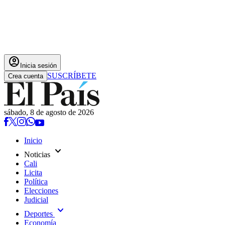
account_circle
Inicia sesión
SUSCRÍBETE
Crea cuenta
sábado, 8 de agosto de 2026
Inicio
expand_more
Noticias
Cali
Licita
Política
Elecciones
Judicial
expand_more
Deportes
Economía