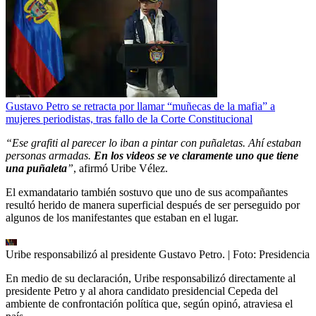
Gustavo Petro se retracta por llamar “muñecas de la mafia” a
mujeres periodistas, tras fallo de la Corte Constitucional
“Ese grafiti al parecer lo iban a pintar con puñaletas. Ahí estaban
personas armadas.
En los videos se ve claramente uno que tiene
una puñaleta
”
, afirmó Uribe Vélez.
El exmandatario también sostuvo que uno de sus acompañantes
resultó herido de manera superficial después de ser perseguido por
algunos de los manifestantes que estaban en el lugar.
Uribe responsabilizó al presidente Gustavo Petro.
| Foto:
Presidencia
En medio de su declaración, Uribe responsabilizó directamente al
presidente Petro y al ahora candidato presidencial Cepeda del
ambiente de confrontación política que, según opinó, atraviesa el