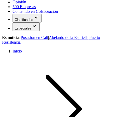
Opinión
500 Empresas
Contenido en Colaboración
expand_more
Clasificados
expand_more
Especiales
Es noticia:
Posesión en Cali
|
Abelardo de la Espriella
|
Puerto
Resistencia
Inicio