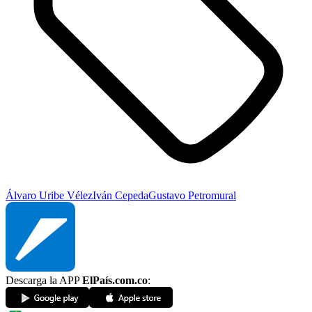
Álvaro Uribe Vélez
Iván Cepeda
Gustavo Petro
mural
Descarga la APP
ElPaís.com.co
: