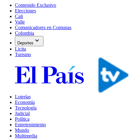
Contenido Exclusivo
Elecciones
Cali
Valle
Comunicadores en Comunas
Colombia
expand_more
Deportes
Licita
Turismo
Loterías
Economía
Tecnología
Judicial
Política
Entretenimiento
Mundo
Multimedia