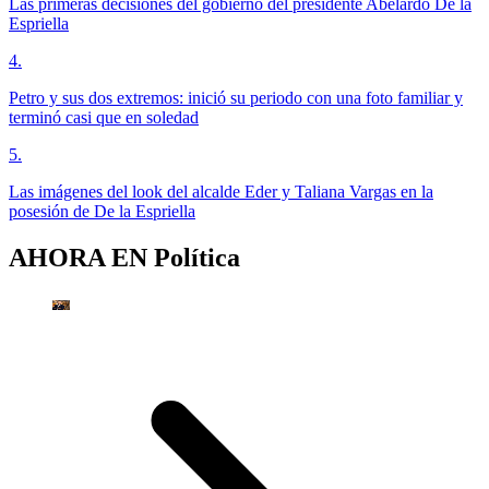
Las primeras decisiones del gobierno del presidente Abelardo De la
Espriella
4
.
Petro y sus dos extremos: inició su periodo con una foto familiar y
terminó casi que en soledad
5
.
Las imágenes del look del alcalde Eder y Taliana Vargas en la
posesión de De la Espriella
AHORA EN
Política