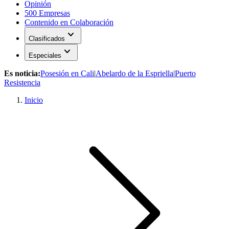
Opinión
500 Empresas
Contenido en Colaboración
expand_more
Clasificados
expand_more
Especiales
Es noticia:
Posesión en Cali
|
Abelardo de la Espriella
|
Puerto
Resistencia
Inicio