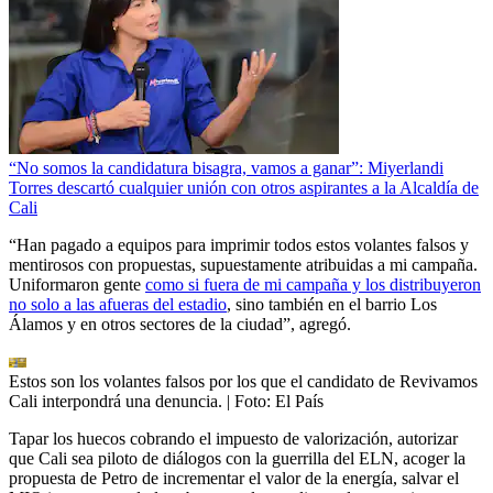
“No somos la candidatura bisagra, vamos a ganar”: Miyerlandi
Torres descartó cualquier unión con otros aspirantes a la Alcaldía de
Cali
“Han pagado a equipos para imprimir todos estos volantes falsos y
mentirosos con propuestas, supuestamente atribuidas a mi campaña.
Uniformaron gente
como si fuera de mi campaña y los distribuyeron
no solo a las afueras del estadio
, sino también en el barrio Los
Álamos y en otros sectores de la ciudad”, agregó.
Estos son los volantes falsos por los que el candidato de Revivamos
Cali interpondrá una denuncia.
| Foto:
El País
Tapar los huecos cobrando el impuesto de valorización, autorizar
que Cali sea piloto de diálogos con la guerrilla del ELN, acoger la
propuesta de Petro de incrementar el valor de la energía, salvar el