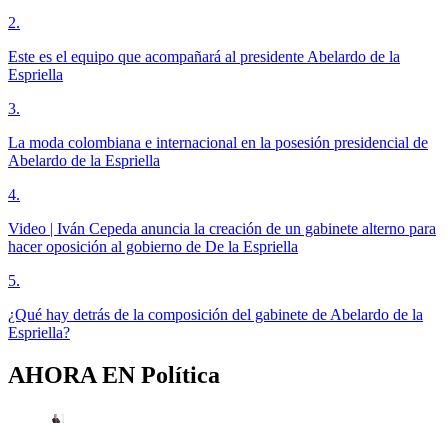
2
.
Este es el equipo que acompañará al presidente Abelardo de la
Espriella
3
.
La moda colombiana e internacional en la posesión presidencial de
Abelardo de la Espriella
4
.
Video | Iván Cepeda anuncia la creación de un gabinete alterno para
hacer oposición al gobierno de De la Espriella
5
.
¿Qué hay detrás de la composición del gabinete de Abelardo de la
Espriella?
AHORA EN
Política