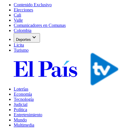
Contenido Exclusivo
Elecciones
Cali
Valle
Comunicadores en Comunas
Colombia
expand_more
Deportes
Licita
Turismo
Loterías
Economía
Tecnología
Judicial
Política
Entretenimiento
Mundo
Multimedia