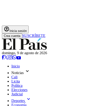
account_circle
Inicia sesión
SUSCRÍBETE
Crea cuenta
domingo, 9 de agosto de 2026
Inicio
expand_more
Noticias
Cali
Licita
Política
Elecciones
Judicial
expand_more
Deportes
Economía