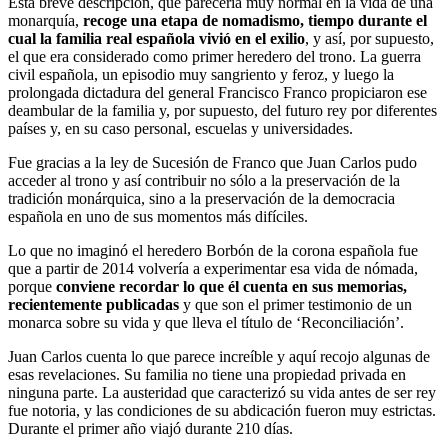
Esta breve descripción, que parecería muy normal en la vida de una
monarquía,
recoge una etapa de nomadismo, tiempo durante el
cual la familia real española vivió en el exilio
, y así, por supuesto,
el que era considerado como primer heredero del trono. La guerra
civil española, un episodio muy sangriento y feroz, y luego la
prolongada dictadura del general Francisco Franco propiciaron ese
deambular de la familia y, por supuesto, del futuro rey por diferentes
países y, en su caso personal, escuelas y universidades.
Fue gracias a la ley de Sucesión de Franco que Juan Carlos pudo
acceder al trono y así contribuir no sólo a la preservación de la
tradición monárquica, sino a la preservación de la democracia
española en uno de sus momentos más difíciles.
Lo que no imaginó el heredero Borbón de la corona española fue
que a partir de 2014 volvería a experimentar esa vida de nómada,
porque
conviene recordar lo que él cuenta en sus memorias,
recientemente publicadas
y que son el primer testimonio de un
monarca sobre su vida y que lleva el título de ‘Reconciliación’.
Juan Carlos cuenta lo que parece increíble y aquí recojo algunas de
esas revelaciones. Su familia no tiene una propiedad privada en
ninguna parte. La austeridad que caracterizó su vida antes de ser rey
fue notoria, y las condiciones de su abdicación fueron muy estrictas.
Durante el primer año viajó durante 210 días.