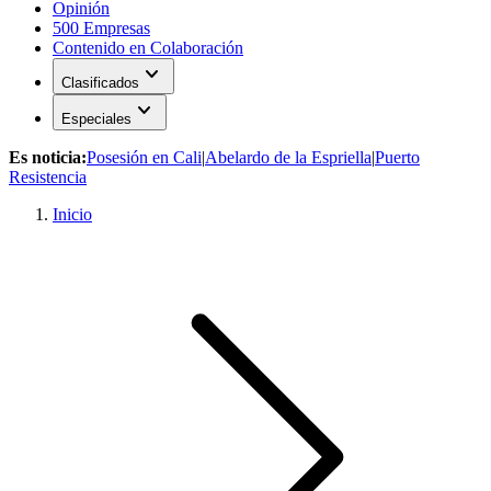
Opinión
500 Empresas
Contenido en Colaboración
expand_more
Clasificados
expand_more
Especiales
Es noticia:
Posesión en Cali
|
Abelardo de la Espriella
|
Puerto
Resistencia
Inicio