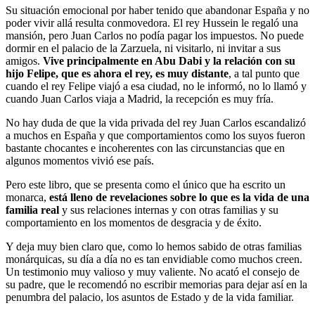
Su situación emocional por haber tenido que abandonar España y no
poder vivir allá resulta conmovedora. El rey Hussein le regaló una
mansión, pero Juan Carlos no podía pagar los impuestos. No puede
dormir en el palacio de la Zarzuela, ni visitarlo, ni invitar a sus
amigos.
Vive principalmente en Abu Dabi y la relación con su
hijo Felipe, que es ahora el rey, es muy distante
, a tal punto que
cuando el rey Felipe viajó a esa ciudad, no le informó, no lo llamó y
cuando Juan Carlos viaja a Madrid, la recepción es muy fría.
No hay duda de que la vida privada del rey Juan Carlos escandalizó
a muchos en España y que comportamientos como los suyos fueron
bastante chocantes e incoherentes con las circunstancias que en
algunos momentos vivió ese país.
Pero este libro, que se presenta como el único que ha escrito un
monarca,
está lleno de revelaciones sobre lo que es la vida de una
familia real
y sus relaciones internas y con otras familias y su
comportamiento en los momentos de desgracia y de éxito.
Y deja muy bien claro que, como lo hemos sabido de otras familias
monárquicas, su día a día no es tan envidiable como muchos creen.
Un testimonio muy valioso y muy valiente. No acató el consejo de
su padre, que le recomendó no escribir memorias para dejar así en la
penumbra del palacio, los asuntos de Estado y de la vida familiar.