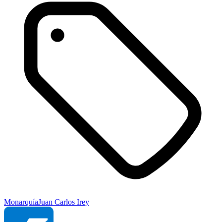
Monarquía
Juan Carlos I
rey