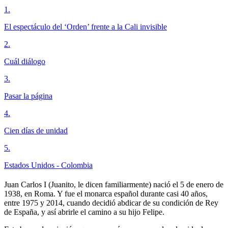
1
.
El espectáculo del ‘Orden’ frente a la Cali invisible
2
.
Cuál diálogo
3
.
Pasar la página
4
.
Cien días de unidad
5
.
Estados Unidos - Colombia
Juan Carlos I (Juanito, le dicen familiarmente) nació el 5 de enero de
1938, en Roma. Y fue el monarca español durante casi 40 años,
entre 1975 y 2014, cuando decidió abdicar de su condición de Rey
de España, y así abrirle el camino a su hijo Felipe.