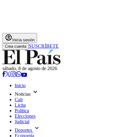
account_circle
Inicia sesión
SUSCRÍBETE
Crea cuenta
sábado, 8 de agosto de 2026
Inicio
expand_more
Noticias
Cali
Licita
Política
Elecciones
Judicial
expand_more
Deportes
Economía