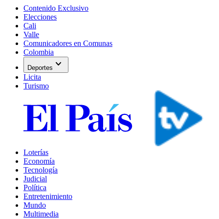
Contenido Exclusivo
Elecciones
Cali
Valle
Comunicadores en Comunas
Colombia
expand_more
Deportes
Licita
Turismo
Loterías
Economía
Tecnología
Judicial
Política
Entretenimiento
Mundo
Multimedia